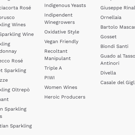
Indigenous Yeasts
ciacorta Rosé
Giuseppe Rinal
Indipendent
brusco
Ornellaia
Winegrowers
kling Wines
Bartolo Mascar
Oxidative Style
 Sparkling Wine
Gosset
Vegan Friendly
kling
Biondi Santi
donnay
Recoltant
Guado al Tass
Manipulant
ecco Rosé
Antinori
Triple A
t Sparkling
Divella
PIWI
izze
Casale del Gigl
Women Wines
kling Oltrepò
Heroic Producers
mant
an Sparkling
s
tian Sparkling