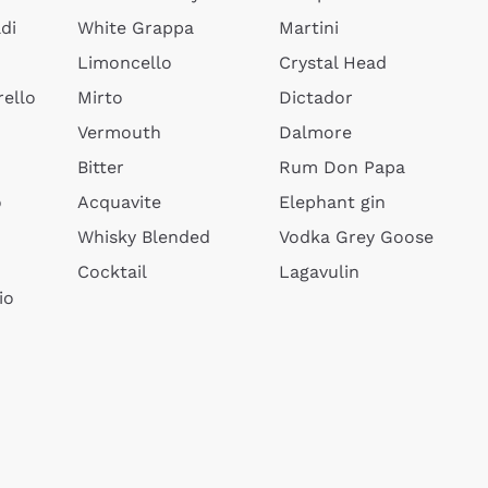
di
White Grappa
Martini
Limoncello
Crystal Head
ello
Mirto
Dictador
Vermouth
Dalmore
Bitter
Rum Don Papa
o
Acquavite
Elephant gin
Whisky Blended
Vodka Grey Goose
Cocktail
Lagavulin
io