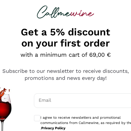
 looking for
Champagne
Sparkling Wines
Al
Get a 5% discount
on your first order
with a minimum cart of 69,00 €
Subscribe to our newsletter to receive discounts,
promotions and news every day!
Email
Optional consents to receive communicati
I agree to receive newsletters and promotional
communications from Callmewine, as required by th
e professionalità
.
Privacy Policy