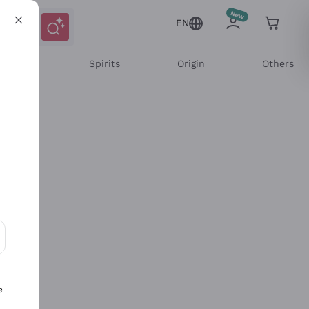
EN
l Wines
Spirits
Origin
Others
ons and personalized offers
e