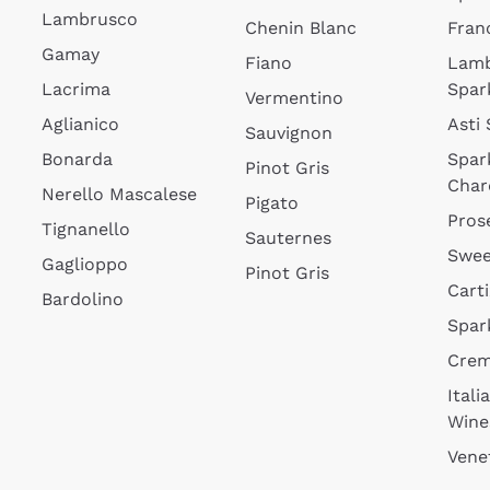
Lambrusco
Chenin Blanc
Fran
Gamay
Fiano
Lam
Lacrima
Spar
Vermentino
Aglianico
Asti
Sauvignon
Bonarda
Spar
Pinot Gris
Char
Nerello Mascalese
Pigato
Pros
Tignanello
Sauternes
Swee
Gaglioppo
Pinot Gris
Cart
Bardolino
Spar
Cre
Itali
Wine
Vene