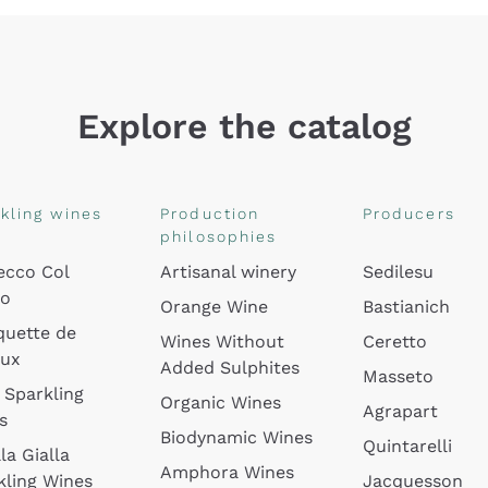
Explore the catalog
kling wines
Production
Producers
philosophies
ecco Col
Artisanal winery
Sedilesu
do
Orange Wine
Bastianich
quette de
Wines Without
Ceretto
oux
Added Sulphites
Masseto
 Sparkling
Organic Wines
Agrapart
s
Biodynamic Wines
Quintarelli
la Gialla
Amphora Wines
kling Wines
Jacquesson