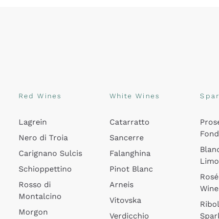
Red Wines
White Wines
Spar
Lagrein
Catarratto
Pros
Fon
Nero di Troia
Sancerre
Blan
Carignano Sulcis
Falanghina
Lim
Schioppettino
Pinot Blanc
Rosé
Rosso di
Arneis
Wine
Montalcino
Vitovska
Ribol
Morgon
Verdicchio
Spar