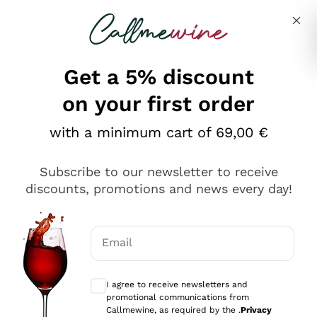
Skip to content
Describe what you are looking for
Get a 5% discount
on your first order
Ottimo
with a minimum cart of 69,00 €
4,5
/5
2.561
Subscribe to our newsletter to receive
recensioni
discounts, promotions and news every day!
Le nostre recensioni a 4 e 5 stelle.
Clicca qui per leggerle tutte >
Email
Precedente
Successivo
Optional consents to receive communicat
I agree to receive newsletters and
Oggi
promotional communications from
Acquisto semplice nelle modalità, gestito con rapidità e
Callmewine, as required by the .
Privacy