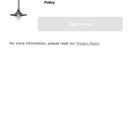
professionalità
Policy
Acquirente verificato
Sign me up
Ieri
Seri affidabili
For more information, please read our
Privacy Policy
Acquirente verificato
Ieri
Il catalogo offre moltissime possibilità di scelta tra tanti
prodotti diversi e con un ampio range di prezzo. Le
indicazioni dei consulenti sono estremamente chiare e
conformi alle caratteristiche dei prodotti acquistati
Acquirente verificato