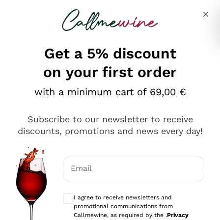
Skip to content
Describe what you are looking for
Get a 5% discount
on your first order
Ottimo
with a minimum cart of 69,00 €
4,5
/5
2.561
Subscribe to our newsletter to receive
recensioni
discounts, promotions and news every day!
Le nostre recensioni a 4 e 5 stelle.
Clicca qui per leggerle tutte >
Email
Precedente
Successivo
Optional consents to receive communicat
I agree to receive newsletters and
Oggi
promotional communications from
Acquisto semplice nelle modalità, gestito con rapidità e
Callmewine, as required by the .
Privacy