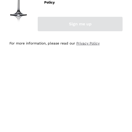
professionalità
Policy
Acquirente verificato
Sign me up
Ieri
Seri affidabili
For more information, please read our
Privacy Policy
Acquirente verificato
Ieri
Il catalogo offre moltissime possibilità di scelta tra tanti
prodotti diversi e con un ampio range di prezzo. Le
indicazioni dei consulenti sono estremamente chiare e
conformi alle caratteristiche dei prodotti acquistati
Acquirente verificato