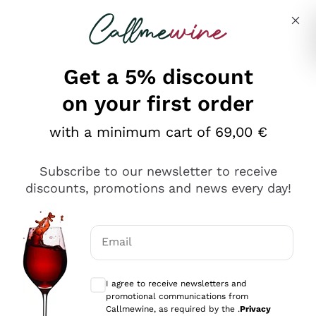
Skip to content
Describe what you are looking for
Get a 5% discount
on your first order
Ottimo
with a minimum cart of 69,00 €
4,5
/5
2.566
Subscribe to our newsletter to receive
recensioni
discounts, promotions and news every day!
Le nostre recensioni a 4 e 5 stelle.
Clicca qui per leggerle tutte >
Email
Precedente
Successivo
Optional consents to receive communicat
I agree to receive newsletters and
Oggi
promotional communications from
Ordine tutto ok, niente da dire a riguardo. Il sito in se
Callmewine, as required by the .
Privacy