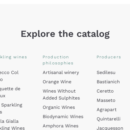
Explore the catalog
kling wines
Production
Producers
philosophies
ecco Col
Artisanal winery
Sedilesu
do
Orange Wine
Bastianich
quette de
Wines Without
Ceretto
oux
Added Sulphites
Masseto
 Sparkling
Organic Wines
Agrapart
s
Biodynamic Wines
Quintarelli
la Gialla
Amphora Wines
kling Wines
Jacquesson