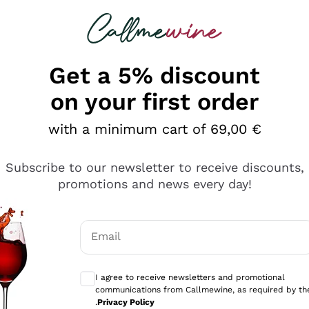
 looking for
Champagne
Sparkling Wines
Al
Get a 5% discount
on your first order
with a minimum cart of 69,00 €
Subscribe to our newsletter to receive discounts,
promotions and news every day!
Email
Optional consents to receive communicati
I agree to receive newsletters and promotional
communications from Callmewine, as required by th
tanti prodotti diversi e con un ampio range di prezzo. Le 
.
Privacy Policy