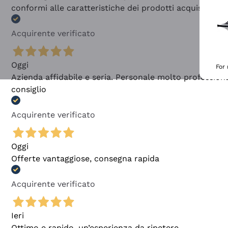
conformi alle caratteristiche dei prodotti acquistati
Acquirente verificato
Oggi
For
Azienda affidabile e seria. Personale molto profession
consiglio
Acquirente verificato
Oggi
Offerte vantaggiose, consegna rapida
Acquirente verificato
Ieri
Ottimo e rapido, un’esperienza da ripetere