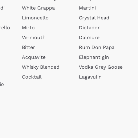
di
White Grappa
Martini
Limoncello
Crystal Head
ello
Mirto
Dictador
Vermouth
Dalmore
Bitter
Rum Don Papa
o
Acquavite
Elephant gin
Whisky Blended
Vodka Grey Goose
Cocktail
Lagavulin
io