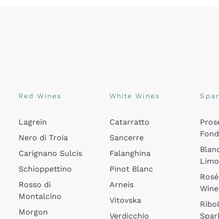
Red Wines
White Wines
Spar
Lagrein
Catarratto
Pros
Fon
Nero di Troia
Sancerre
Blan
Carignano Sulcis
Falanghina
Lim
Schioppettino
Pinot Blanc
Rosé
Rosso di
Arneis
Wine
Montalcino
Vitovska
Ribol
Morgon
Verdicchio
Spar