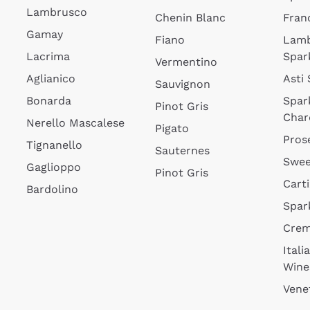
Lambrusco
Chenin Blanc
Fran
Gamay
Fiano
Lam
Lacrima
Spar
Vermentino
Aglianico
Asti
Sauvignon
Bonarda
Spar
Pinot Gris
Char
Nerello Mascalese
Pigato
Pros
Tignanello
Sauternes
Swee
Gaglioppo
Pinot Gris
Cart
Bardolino
Spar
Cre
Itali
Wine
Vene