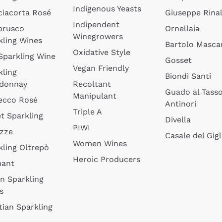
Indigenous Yeasts
ciacorta Rosé
Giuseppe Rinal
Indipendent
brusco
Ornellaia
Winegrowers
kling Wines
Bartolo Mascar
Oxidative Style
 Sparkling Wine
Gosset
Vegan Friendly
kling
Biondi Santi
donnay
Recoltant
Guado al Tass
Manipulant
ecco Rosé
Antinori
Triple A
t Sparkling
Divella
PIWI
izze
Casale del Gigl
Women Wines
kling Oltrepò
Heroic Producers
mant
an Sparkling
s
tian Sparkling