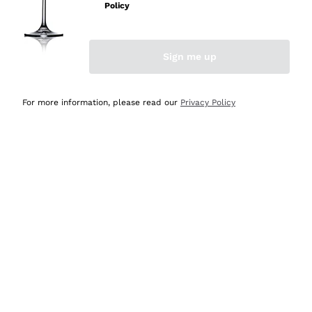
professionalità
Policy
Acquirente verificato
Sign me up
Ieri
Seri affidabili
For more information, please read our
Privacy Policy
Acquirente verificato
Ieri
Il catalogo offre moltissime possibilità di scelta tra tanti
prodotti diversi e con un ampio range di prezzo. Le
indicazioni dei consulenti sono estremamente chiare e
conformi alle caratteristiche dei prodotti acquistati
Acquirente verificato