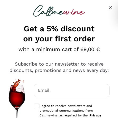
Skip to content
Describe what you are looking for
Get a 5% discount
on your first order
Ottimo
with a minimum cart of 69,00 €
4,5
/5
2.561
Subscribe to our newsletter to receive
recensioni
discounts, promotions and news every day!
Le nostre recensioni a 4 e 5 stelle.
Clicca qui per leggerle tutte >
Email
Precedente
Successivo
Optional consents to receive communicat
I agree to receive newsletters and
Oggi
promotional communications from
Acquisto semplice nelle modalità, gestito con rapidità e
Callmewine, as required by the .
Privacy