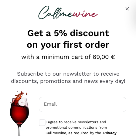
Skip to content
Describe what you are looking for
Get a 5% discount
on your first order
Ottimo
with a minimum cart of 69,00 €
4,5
/5
2.559
Subscribe to our newsletter to receive
recensioni
discounts, promotions and news every day!
Le nostre recensioni a 4 e 5 stelle.
Clicca qui per leggerle tutte >
Email
Precedente
Successivo
Optional consents to receive communicat
I agree to receive newsletters and
Oggi
promotional communications from
Il catalogo offre moltissime possibilità di scelta tra tanti
Callmewine, as required by the .
Privacy