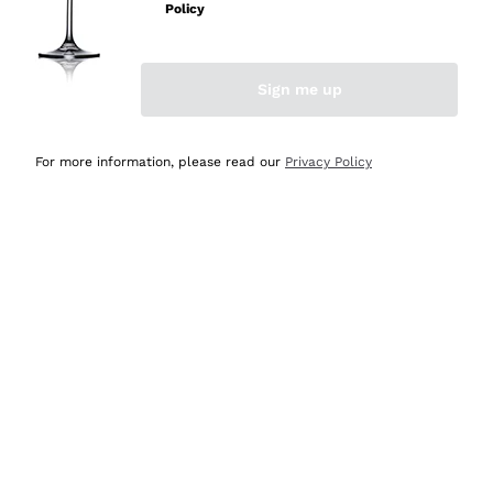
velocissima
Policy
Acquirente verificato
Sign me up
Ieri
Perfetti e attenti al cliente
For more information, please read our
Privacy Policy
Acquirente verificato
2 Giorni Fa
Semplice nell'uso, puntuali e veloci.
Acquirente verificato
2 Giorni Fa
Ottima come sempre!