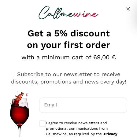
Skip to content
Describe what you are looking for
Get a 5% discount
on your first order
Ottimo
with a minimum cart of 69,00 €
4,5
/5
2.552
Subscribe to our newsletter to receive
recensioni
discounts, promotions and news every day!
Le nostre recensioni a 4 e 5 stelle.
Clicca qui per leggerle tutte >
Email
Precedente
Successivo
Optional consents to receive communicat
I agree to receive newsletters and
Oggi
promotional communications from
Ottima facilità di acquisto sul sito e consegna
Callmewine, as required by the .
Privacy