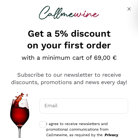
Skip to content
Describe what you are looking for
Get a 5% discount
on your first order
Ottimo
with a minimum cart of 69,00 €
4,5
/5
2.566
Subscribe to our newsletter to receive
recensioni
discounts, promotions and news every day!
Le nostre recensioni a 4 e 5 stelle.
Clicca qui per leggerle tutte >
Email
Precedente
Successivo
Optional consents to receive communicat
I agree to receive newsletters and
Oggi
promotional communications from
Ordine tutto ok, niente da dire a riguardo. Il sito in se
Callmewine, as required by the .
Privacy