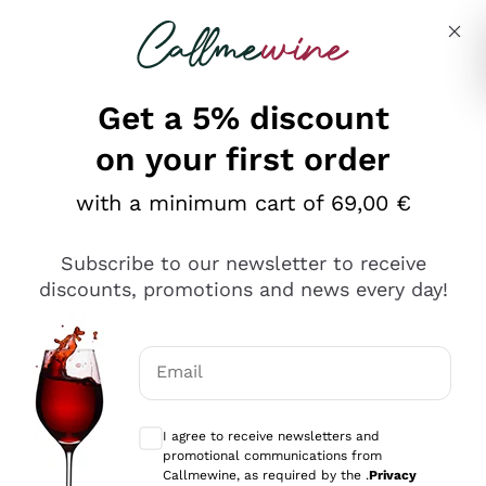
Skip to content
Describe what you are looking for
Get a 5% discount
on your first order
Ottimo
with a minimum cart of 69,00 €
4,5
/5
2.566
Subscribe to our newsletter to receive
recensioni
discounts, promotions and news every day!
Le nostre recensioni a 4 e 5 stelle.
Clicca qui per leggerle tutte >
Email
Precedente
Successivo
Optional consents to receive communicat
I agree to receive newsletters and
Oggi
promotional communications from
Ordine tutto ok, niente da dire a riguardo. Il sito in se
Callmewine, as required by the .
Privacy