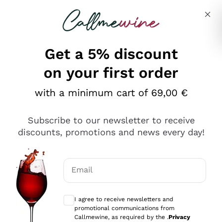
Skip to content
Describe what you are looking for
Get a 5% discount
on your first order
Ottimo
with a minimum cart of 69,00 €
4,5
/5
2.566
Subscribe to our newsletter to receive
recensioni
discounts, promotions and news every day!
Le nostre recensioni a 4 e 5 stelle.
Clicca qui per leggerle tutte >
Email
Precedente
Successivo
Optional consents to receive communicat
I agree to receive newsletters and
Ieri
promotional communications from
Ordine tutto ok, niente da dire a riguardo. Il sito in se
Callmewine, as required by the .
Privacy