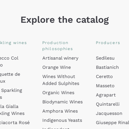
Explore the catalog
kling wines
Production
Producers
philosophies
ecco Col
Artisanal winery
Sedilesu
do
Orange Wine
Bastianich
quette de
Wines Without
Ceretto
oux
Added Sulphites
Masseto
 Sparkling
Organic Wines
Agrapart
s
Biodynamic Wines
Quintarelli
la Gialla
Amphora Wines
kling Wines
Jacquesson
Indigenous Yeasts
ciacorta Rosé
Giuseppe Rinal