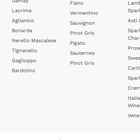
Gamay
Fiano
Lam
Lacrima
Spar
Vermentino
Aglianico
Asti
Sauvignon
Bonarda
Spar
Pinot Gris
Char
Nerello Mascalese
Pigato
Pros
Tignanello
Sauternes
Swee
Gaglioppo
Pinot Gris
Cart
Bardolino
Spar
Cre
Itali
Wine
Vene