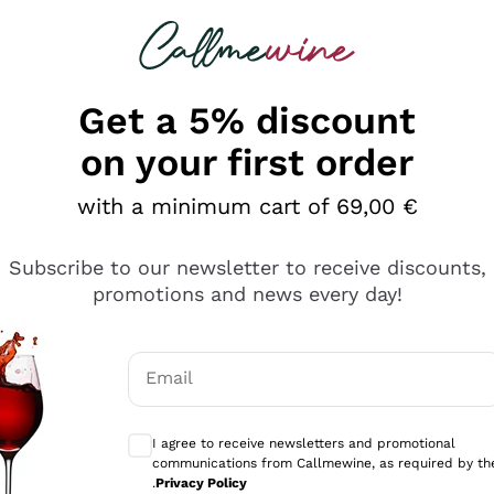
 looking for
Champagne
Sparkling Wines
Al
Get a 5% discount
on your first order
with a minimum cart of 69,00 €
Subscribe to our newsletter to receive discounts,
promotions and news every day!
Email
Optional consents to receive communicati
I agree to receive newsletters and promotional
communications from Callmewine, as required by th
sima
.
Privacy Policy