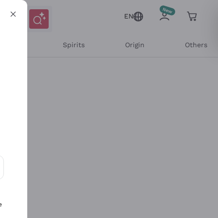
EN
l Wines
Spirits
Origin
Others
ons and personalized offers
e