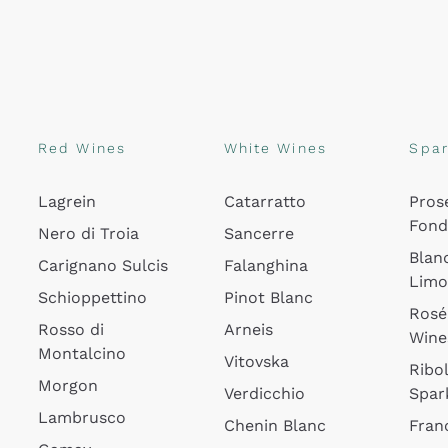
Red Wines
White Wines
Spar
Lagrein
Catarratto
Pros
Fon
Nero di Troia
Sancerre
Blan
Carignano Sulcis
Falanghina
Lim
Schioppettino
Pinot Blanc
Rosé
Rosso di
Arneis
Wine
Montalcino
Vitovska
Ribol
Morgon
Verdicchio
Spar
Lambrusco
Chenin Blanc
Fran