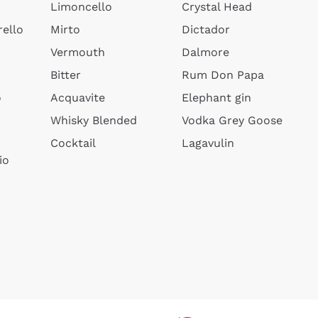
Limoncello
Crystal Head
ello
Mirto
Dictador
Vermouth
Dalmore
Bitter
Rum Don Papa
o
Acquavite
Elephant gin
Whisky Blended
Vodka Grey Goose
Cocktail
Lagavulin
io