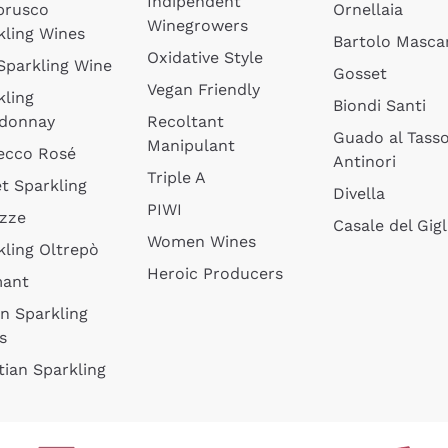
Indipendent
brusco
Ornellaia
Winegrowers
kling Wines
Bartolo Mascar
Oxidative Style
 Sparkling Wine
Gosset
Vegan Friendly
kling
Biondi Santi
donnay
Recoltant
Guado al Tass
Manipulant
ecco Rosé
Antinori
Triple A
t Sparkling
Divella
PIWI
izze
Casale del Gigl
Women Wines
kling Oltrepò
Heroic Producers
mant
an Sparkling
s
tian Sparkling