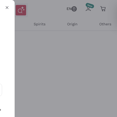
EN
l Wines
Spirits
Origin
Others
ons and personalized offers
e