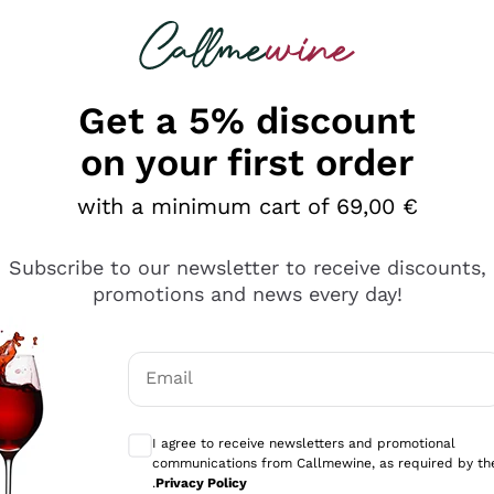
 looking for
Champagne
Sparkling Wines
Al
Get a 5% discount
on your first order
with a minimum cart of 69,00 €
Subscribe to our newsletter to receive discounts,
promotions and news every day!
Email
Optional consents to receive communicati
I agree to receive newsletters and promotional
communications from Callmewine, as required by th
sima
.
Privacy Policy