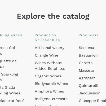
Explore the catalog
kling wines
Production
Producers
philosophies
ecco Col
Artisanal winery
Sedilesu
do
Orange Wine
Bastianich
quette de
Wines Without
Ceretto
oux
Added Sulphites
Masseto
 Sparkling
Organic Wines
Agrapart
s
Biodynamic Wines
Quintarelli
la Gialla
Amphora Wines
kling Wines
Jacquesson
Indigenous Yeasts
ciacorta Rosé
Giuseppe Rinal