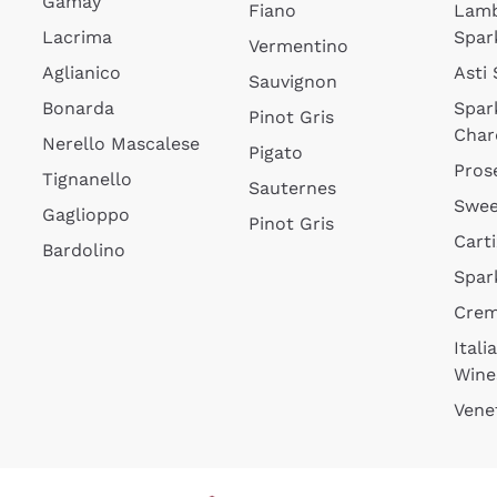
Gamay
Fiano
Lam
Lacrima
Spar
Vermentino
Aglianico
Asti
Sauvignon
Bonarda
Spar
Pinot Gris
Char
Nerello Mascalese
Pigato
Pros
Tignanello
Sauternes
Swee
Gaglioppo
Pinot Gris
Cart
Bardolino
Spar
Cre
Itali
Wine
Vene