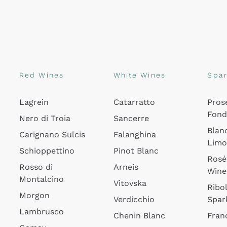
Red Wines
White Wines
Spar
Lagrein
Catarratto
Pros
Fon
Nero di Troia
Sancerre
Blan
Carignano Sulcis
Falanghina
Lim
Schioppettino
Pinot Blanc
Rosé
Rosso di
Arneis
Wine
Montalcino
Vitovska
Ribol
Morgon
Verdicchio
Spar
Lambrusco
Chenin Blanc
Fran