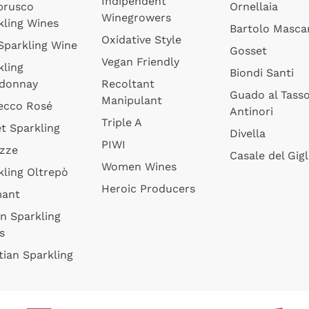
Indipendent
brusco
Ornellaia
Winegrowers
kling Wines
Bartolo Mascar
Oxidative Style
 Sparkling Wine
Gosset
Vegan Friendly
kling
Biondi Santi
donnay
Recoltant
Guado al Tass
Manipulant
ecco Rosé
Antinori
Triple A
t Sparkling
Divella
PIWI
izze
Casale del Gigl
Women Wines
kling Oltrepò
Heroic Producers
mant
an Sparkling
s
tian Sparkling