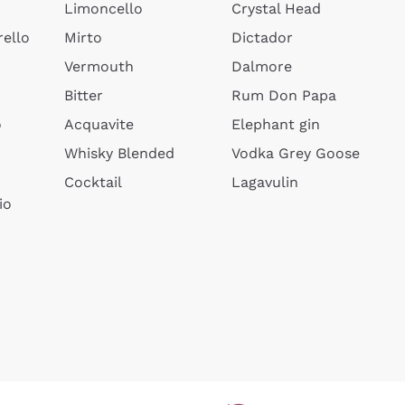
Limoncello
Crystal Head
ello
Mirto
Dictador
Vermouth
Dalmore
Bitter
Rum Don Papa
o
Acquavite
Elephant gin
Whisky Blended
Vodka Grey Goose
Cocktail
Lagavulin
io