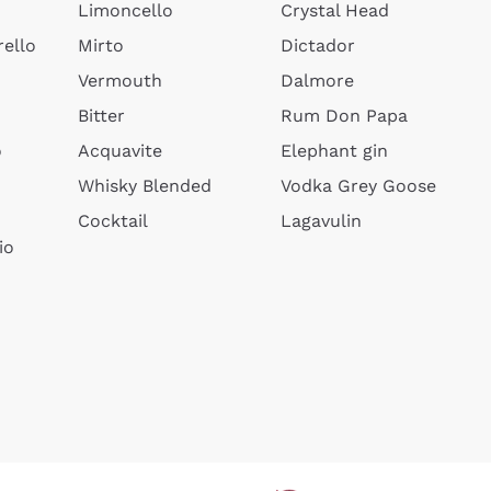
Limoncello
Crystal Head
ello
Mirto
Dictador
Vermouth
Dalmore
Bitter
Rum Don Papa
o
Acquavite
Elephant gin
Whisky Blended
Vodka Grey Goose
Cocktail
Lagavulin
io