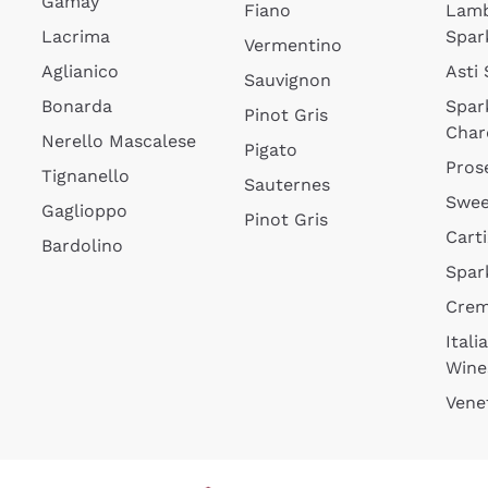
Gamay
Fiano
Lam
Lacrima
Spar
Vermentino
Aglianico
Asti
Sauvignon
Bonarda
Spar
Pinot Gris
Char
Nerello Mascalese
Pigato
Pros
Tignanello
Sauternes
Swee
Gaglioppo
Pinot Gris
Cart
Bardolino
Spar
Cre
Itali
Wine
Vene