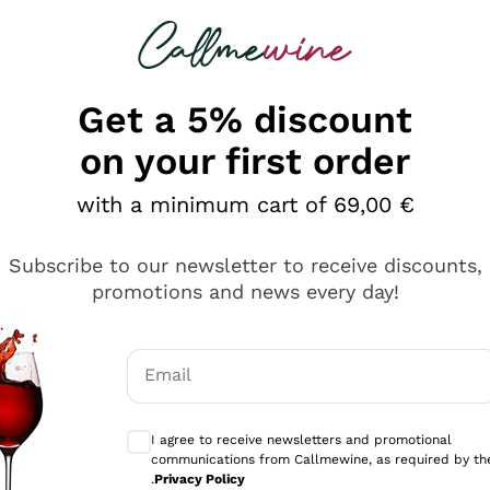
 looking for
Champagne
Sparkling Wines
Al
Get a 5% discount
on your first order
with a minimum cart of 69,00 €
Subscribe to our newsletter to receive discounts,
promotions and news every day!
Email
Optional consents to receive communicati
I agree to receive newsletters and promotional
communications from Callmewine, as required by th
sima
.
Privacy Policy