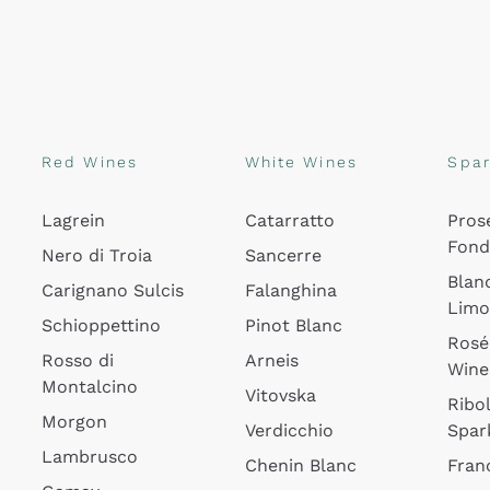
Red Wines
White Wines
Spar
Lagrein
Catarratto
Pros
Fon
Nero di Troia
Sancerre
Blan
Carignano Sulcis
Falanghina
Lim
Schioppettino
Pinot Blanc
Rosé
Rosso di
Arneis
Wine
Montalcino
Vitovska
Ribol
Morgon
Verdicchio
Spar
Lambrusco
Chenin Blanc
Fran