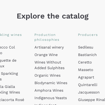
Explore the catalog
kling wines
Production
Producers
philosophies
ecco Col
Artisanal winery
Sedilesu
do
Orange Wine
Bastianich
quette de
Wines Without
Ceretto
oux
Added Sulphites
Masseto
 Sparkling
Organic Wines
Agrapart
s
Biodynamic Wines
Quintarelli
la Gialla
Amphora Wines
kling Wines
Jacquesson
Indigenous Yeasts
ciacorta Rosé
Giuseppe Rinal