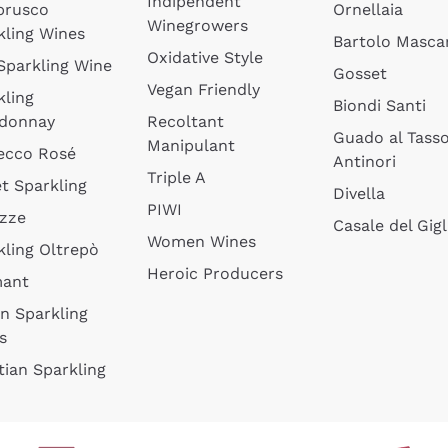
Indipendent
brusco
Ornellaia
Winegrowers
kling Wines
Bartolo Mascar
Oxidative Style
 Sparkling Wine
Gosset
Vegan Friendly
kling
Biondi Santi
donnay
Recoltant
Guado al Tass
Manipulant
ecco Rosé
Antinori
Triple A
t Sparkling
Divella
PIWI
izze
Casale del Gigl
Women Wines
kling Oltrepò
Heroic Producers
mant
an Sparkling
s
tian Sparkling