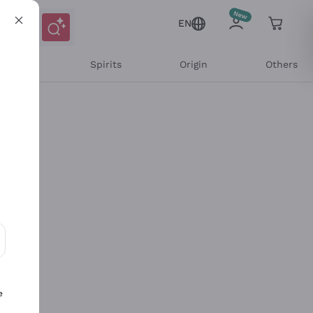
EN
l Wines
Spirits
Origin
Others
ons and personalized offers
e