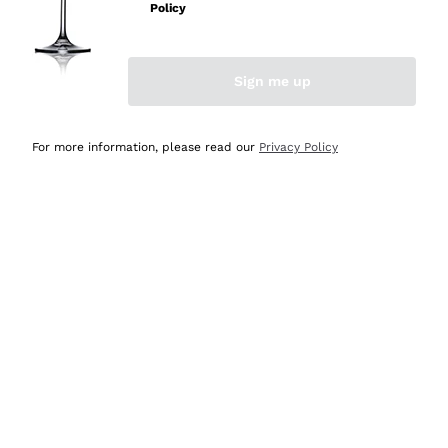
velocissima
Policy
Acquirente verificato
Sign me up
Ieri
Perfetti e attenti al cliente
For more information, please read our
Privacy Policy
Acquirente verificato
2 Giorni Fa
Semplice nell'uso, puntuali e veloci.
Acquirente verificato
2 Giorni Fa
Ottima come sempre!