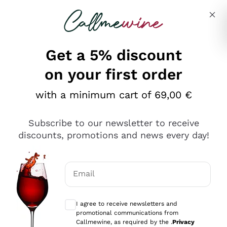
Skip to content
Describe what you are looking for
Get a 5% discount
on your first order
Ottimo
with a minimum cart of 69,00 €
4,5
/5
2.552
Subscribe to our newsletter to receive
recensioni
discounts, promotions and news every day!
Le nostre recensioni a 4 e 5 stelle.
Clicca qui per leggerle tutte >
Email
Precedente
Successivo
Optional consents to receive communicat
I agree to receive newsletters and
Oggi
promotional communications from
Ottima facilità di acquisto sul sito e consegna
Callmewine, as required by the .
Privacy