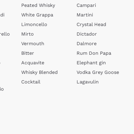
Peated Whisky
Campari
di
White Grappa
Martini
Limoncello
Crystal Head
ello
Mirto
Dictador
Vermouth
Dalmore
Bitter
Rum Don Papa
o
Acquavite
Elephant gin
Whisky Blended
Vodka Grey Goose
Cocktail
Lagavulin
io