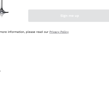
na e lo consiglio! 👍
Sign me up
 more information, please read our
Privacy Policy
.