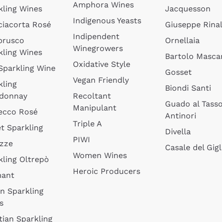
Amphora Wines
kling Wines
Jacquesson
Indigenous Yeasts
ciacorta Rosé
Giuseppe Rinal
Indipendent
brusco
Ornellaia
Winegrowers
kling Wines
Bartolo Mascar
Oxidative Style
 Sparkling Wine
Gosset
Vegan Friendly
kling
Biondi Santi
donnay
Recoltant
Guado al Tass
Manipulant
ecco Rosé
Antinori
Triple A
t Sparkling
Divella
PIWI
izze
Casale del Gigl
Women Wines
kling Oltrepò
Heroic Producers
mant
an Sparkling
s
tian Sparkling