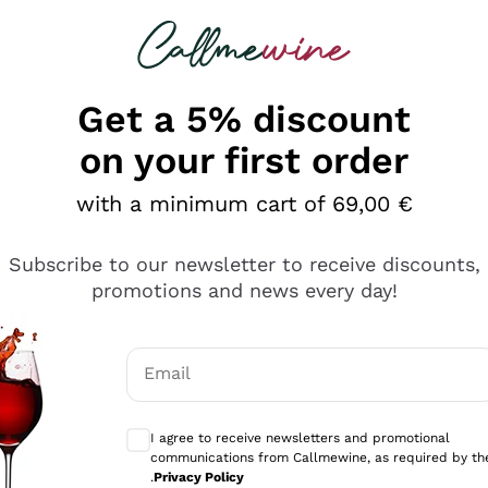
 looking for
Champagne
Sparkling Wines
Al
Get a 5% discount
on your first order
with a minimum cart of 69,00 €
Subscribe to our newsletter to receive discounts,
promotions and news every day!
Email
Optional consents to receive communicati
I agree to receive newsletters and promotional
communications from Callmewine, as required by th
se non è male ma secondo me ci sono alternative che hanno p
.
Privacy Policy