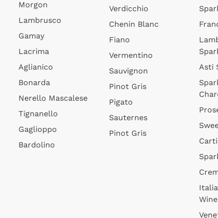
Morgon
Verdicchio
Spar
Lambrusco
Chenin Blanc
Fran
Gamay
Fiano
Lam
Lacrima
Spar
Vermentino
Aglianico
Asti
Sauvignon
Bonarda
Spar
Pinot Gris
Char
Nerello Mascalese
Pigato
Pros
Tignanello
Sauternes
Swee
Gaglioppo
Pinot Gris
Cart
Bardolino
Spar
Cre
Itali
Wine
Vene