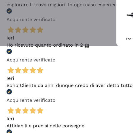
esplorare li trovo migliori. In ogni caso esperienza buo
Acquirente verificato
Ieri
For
Ho ricevuto quanto ordinato in 2 gg
Acquirente verificato
Ieri
Sono Cliente da anni dunque credo di aver detto tutto
Acquirente verificato
Ieri
Affidabili e precisi nelle consegne