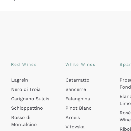
Red Wines
White Wines
Spar
Lagrein
Catarratto
Pros
Fon
Nero di Troia
Sancerre
Blan
Carignano Sulcis
Falanghina
Lim
Schioppettino
Pinot Blanc
Rosé
Rosso di
Arneis
Wine
Montalcino
Vitovska
Ribol