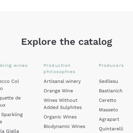
Explore the catalog
kling wines
Production
Producers
philosophies
ecco Col
Artisanal winery
Sedilesu
do
Orange Wine
Bastianich
quette de
Wines Without
Ceretto
oux
Added Sulphites
Masseto
 Sparkling
Organic Wines
Agrapart
s
Biodynamic Wines
Quintarelli
la Gialla