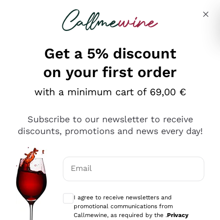
Skip to content
Describe what you are looking for
Get a 5% discount
on your first order
Ottimo
with a minimum cart of 69,00 €
4,5
/5
2.567
Subscribe to our newsletter to receive
recensioni
discounts, promotions and news every day!
Le nostre recensioni a 4 e 5 stelle.
Clicca qui per leggerle tutte >
Email
Precedente
Successivo
Optional consents to receive communicat
I agree to receive newsletters and
Oggi
promotional communications from
Ottimo servizio!
Callmewine, as required by the .
Privacy