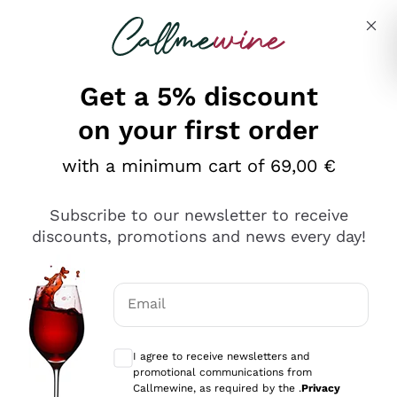
Skip to content
Describe what you are looking for
Get a 5% discount
on your first order
Ottimo
with a minimum cart of 69,00 €
4,5
/5
2.566
Subscribe to our newsletter to receive
recensioni
discounts, promotions and news every day!
Le nostre recensioni a 4 e 5 stelle.
Clicca qui per leggerle tutte >
Email
Precedente
Successivo
Optional consents to receive communicat
I agree to receive newsletters and
Oggi
promotional communications from
Ordine tutto ok, niente da dire a riguardo. Il sito in se
Callmewine, as required by the .
Privacy