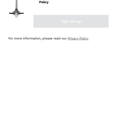
professionalità
Policy
Acquirente verificato
Sign me up
Oggi
Seri affidabili
For more information, please read our
Privacy Policy
Acquirente verificato
Ieri
Il catalogo offre moltissime possibilità di scelta tra tanti
prodotti diversi e con un ampio range di prezzo. Le
indicazioni dei consulenti sono estremamente chiare e
conformi alle caratteristiche dei prodotti acquistati
Acquirente verificato