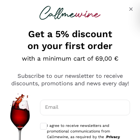
Skip to content
Describe what you are looking for
Get a 5% discount
on your first order
Ottimo
with a minimum cart of 69,00 €
4,5
/5
2.561
Subscribe to our newsletter to receive
recensioni
discounts, promotions and news every day!
Le nostre recensioni a 4 e 5 stelle.
Clicca qui per leggerle tutte >
Email
Precedente
Successivo
Optional consents to receive communicat
I agree to receive newsletters and
Oggi
promotional communications from
Acquisto semplice nelle modalità, gestito con rapidità e
Callmewine, as required by the .
Privacy