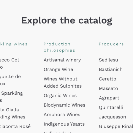
Explore the catalog
kling wines
Production
Producers
philosophies
ecco Col
Artisanal winery
Sedilesu
do
Orange Wine
Bastianich
quette de
Wines Without
Ceretto
oux
Added Sulphites
Masseto
 Sparkling
Organic Wines
Agrapart
s
Biodynamic Wines
Quintarelli
la Gialla
Amphora Wines
kling Wines
Jacquesson
Indigenous Yeasts
ciacorta Rosé
Giuseppe Rinal