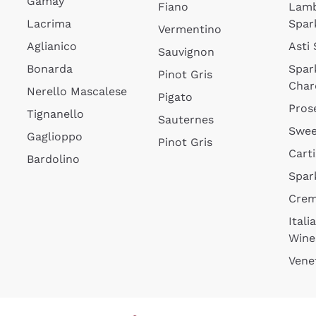
Gamay
Fiano
Lam
Lacrima
Spar
Vermentino
Aglianico
Asti
Sauvignon
Bonarda
Spar
Pinot Gris
Char
Nerello Mascalese
Pigato
Pros
Tignanello
Sauternes
Swee
Gaglioppo
Pinot Gris
Cart
Bardolino
Spar
Cre
Itali
Wine
Vene