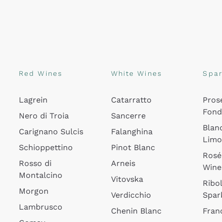
Red Wines
White Wines
Spar
Lagrein
Catarratto
Pros
Fon
Nero di Troia
Sancerre
Blan
Carignano Sulcis
Falanghina
Lim
Schioppettino
Pinot Blanc
Rosé
Rosso di
Arneis
Wine
Montalcino
Vitovska
Ribol
Morgon
Verdicchio
Spar
Lambrusco
Chenin Blanc
Fran