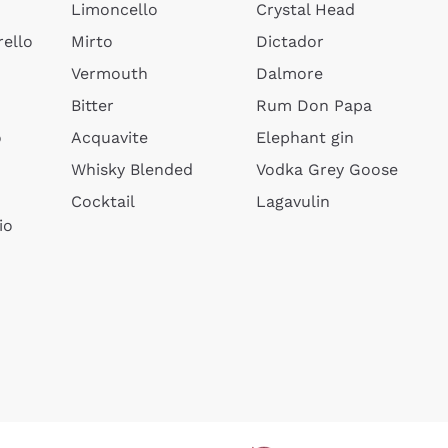
Limoncello
Crystal Head
ello
Mirto
Dictador
Vermouth
Dalmore
Bitter
Rum Don Papa
o
Acquavite
Elephant gin
Whisky Blended
Vodka Grey Goose
Cocktail
Lagavulin
io