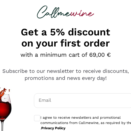
 looking for
Champagne
Sparkling Wines
Al
Get a 5% discount
on your first order
with a minimum cart of 69,00 €
Subscribe to our newsletter to receive discounts,
promotions and news every day!
Email
Optional consents to receive communicati
I agree to receive newsletters and promotional
communications from Callmewine, as required by th
sima
.
Privacy Policy