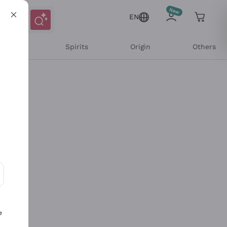
EN
l Wines
Spirits
Origin
Others
ons and personalized offers
e