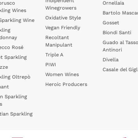
Indipendent
brusco
Ornellaia
Winegrowers
kling Wines
Bartolo Mascar
Oxidative Style
 Sparkling Wine
Gosset
Vegan Friendly
kling
Biondi Santi
donnay
Recoltant
Guado al Tass
Manipulant
ecco Rosé
Antinori
Triple A
t Sparkling
Divella
PIWI
izze
Casale del Gigl
Women Wines
kling Oltrepò
Heroic Producers
mant
an Sparkling
s
tian Sparkling