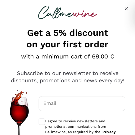
Skip to content
Describe what you are looking for
Get a 5% discount
on your first order
Ottimo
with a minimum cart of 69,00 €
4,5
/5
2.566
Subscribe to our newsletter to receive
recensioni
discounts, promotions and news every day!
Le nostre recensioni a 4 e 5 stelle.
Clicca qui per leggerle tutte >
Email
Precedente
Successivo
Optional consents to receive communicat
I agree to receive newsletters and
Oggi
promotional communications from
Ordine tutto ok, niente da dire a riguardo. Il sito in se
Callmewine, as required by the .
Privacy