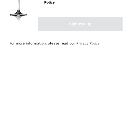
velocissima
Policy
Acquirente verificato
Sign me up
Ieri
Perfetti e attenti al cliente
For more information, please read our
Privacy Policy
Acquirente verificato
2 Giorni Fa
Semplice nell'uso, puntuali e veloci.
Acquirente verificato
2 Giorni Fa
Ottima come sempre!