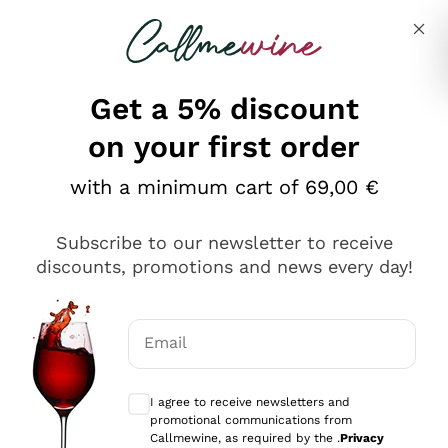
Skip to content
Describe what you are looking for
Get a 5% discount
on your first order
Ottimo
with a minimum cart of 69,00 €
4,5
/5
2.552
Subscribe to our newsletter to receive
recensioni
discounts, promotions and news every day!
Le nostre recensioni a 4 e 5 stelle.
Clicca qui per leggerle tutte >
Email
Precedente
Successivo
Optional consents to receive communicat
I agree to receive newsletters and
Oggi
promotional communications from
Ottima facilità di acquisto sul sito e consegna
Callmewine, as required by the .
Privacy