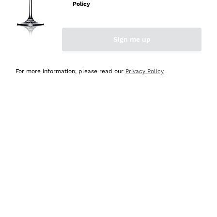
velocissima
Policy
Acquirente verificato
Sign me up
Ieri
Perfetti e attenti al cliente
For more information, please read our
Privacy Policy
Acquirente verificato
Ieri
Semplice nell'uso, puntuali e veloci.
Acquirente verificato
Ieri
Ottima come sempre!