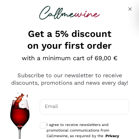
Skip to content
Describe what you are looking for
Get a 5% discount
on your first order
Ottimo
with a minimum cart of 69,00 €
4,5
/5
2.552
Subscribe to our newsletter to receive
recensioni
discounts, promotions and news every day!
Le nostre recensioni a 4 e 5 stelle.
Clicca qui per leggerle tutte >
Email
Precedente
Successivo
Optional consents to receive communicat
I agree to receive newsletters and
Oggi
promotional communications from
Ottima facilità di acquisto sul sito e consegna
Callmewine, as required by the .
Privacy