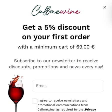
Skip to content
Describe what you are looking for
Get a 5% discount
on your first order
Ottimo
with a minimum cart of 69,00 €
4,5
/5
2.567
Subscribe to our newsletter to receive
recensioni
discounts, promotions and news every day!
Le nostre recensioni a 4 e 5 stelle.
Clicca qui per leggerle tutte >
Email
Precedente
Successivo
Optional consents to receive communicat
I agree to receive newsletters and
Oggi
promotional communications from
Ottimo servizio!
Callmewine, as required by the .
Privacy