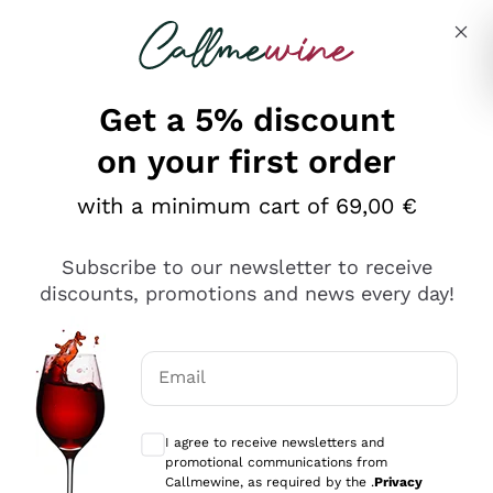
Skip to content
Describe what you are looking for
Get a 5% discount
on your first order
Ottimo
with a minimum cart of 69,00 €
4,5
/5
2.566
Subscribe to our newsletter to receive
recensioni
discounts, promotions and news every day!
Le nostre recensioni a 4 e 5 stelle.
Clicca qui per leggerle tutte >
Email
Precedente
Successivo
Optional consents to receive communicat
I agree to receive newsletters and
Oggi
promotional communications from
Ordine tutto ok, niente da dire a riguardo. Il sito in se
Callmewine, as required by the .
Privacy