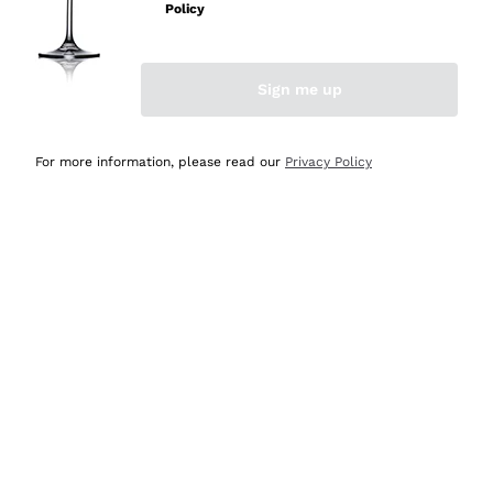
velocissima
Policy
Acquirente verificato
Sign me up
Ieri
Perfetti e attenti al cliente
For more information, please read our
Privacy Policy
Acquirente verificato
2 Giorni Fa
Semplice nell'uso, puntuali e veloci.
Acquirente verificato
2 Giorni Fa
Ottima come sempre!