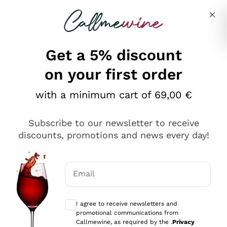
Skip to content
Describe what you are looking for
Get a 5% discount
on your first order
Ottimo
with a minimum cart of 69,00 €
4,5
/5
2.552
Subscribe to our newsletter to receive
recensioni
discounts, promotions and news every day!
Le nostre recensioni a 4 e 5 stelle.
Clicca qui per leggerle tutte >
Email
Precedente
Successivo
Optional consents to receive communicat
I agree to receive newsletters and
Oggi
promotional communications from
Ottima facilità di acquisto sul sito e consegna
Callmewine, as required by the .
Privacy