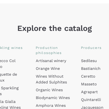
Explore the catalog
kling wines
Production
Producers
philosophies
ecco Col
Artisanal winery
Sedilesu
do
Orange Wine
Bastianich
quette de
Wines Without
Ceretto
oux
Added Sulphites
Masseto
 Sparkling
Organic Wines
Agrapart
s
Biodynamic Wines
Quintarelli
la Gialla
Amphora Wines
kling Wines
Jacquesson