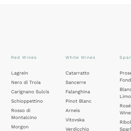
Red Wines
White Wines
Spar
Lagrein
Catarratto
Pros
Fon
Nero di Troia
Sancerre
Blan
Carignano Sulcis
Falanghina
Lim
Schioppettino
Pinot Blanc
Rosé
Rosso di
Arneis
Wine
Montalcino
Vitovska
Ribol
Morgon
Verdicchio
Spar