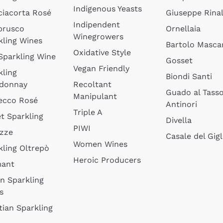
Indigenous Yeasts
ciacorta Rosé
Giuseppe Rinal
Indipendent
brusco
Ornellaia
Winegrowers
kling Wines
Bartolo Mascar
Oxidative Style
 Sparkling Wine
Gosset
Vegan Friendly
kling
Biondi Santi
donnay
Recoltant
Guado al Tass
Manipulant
ecco Rosé
Antinori
Triple A
t Sparkling
Divella
PIWI
izze
Casale del Gigl
Women Wines
kling Oltrepò
Heroic Producers
mant
an Sparkling
s
tian Sparkling