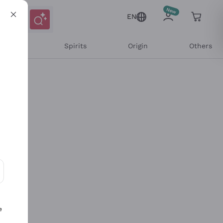
EN
l Wines
Spirits
Origin
Others
ons and personalized offers
e