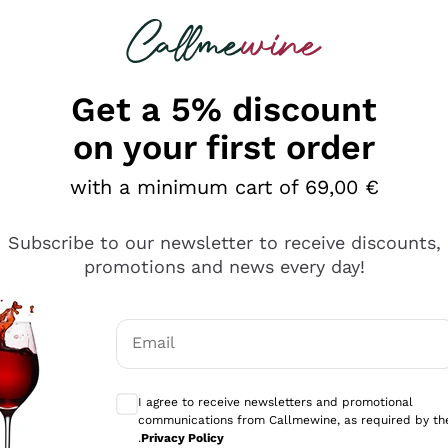
 looking for
Champagne
Sparkling Wines
Al
Get a 5% discount
on your first order
with a minimum cart of 69,00 €
Subscribe to our newsletter to receive discounts,
promotions and news every day!
Email
Optional consents to receive communicati
I agree to receive newsletters and promotional
communications from Callmewine, as required by th
e professionalità
.
Privacy Policy