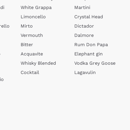
di
White Grappa
Martini
Limoncello
Crystal Head
ello
Mirto
Dictador
Vermouth
Dalmore
Bitter
Rum Don Papa
o
Acquavite
Elephant gin
Whisky Blended
Vodka Grey Goose
Cocktail
Lagavulin
io