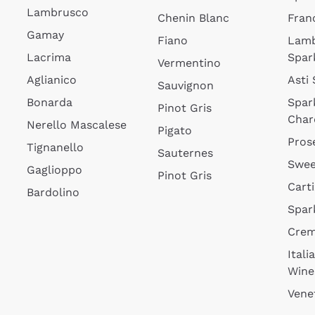
Lambrusco
Chenin Blanc
Fran
Gamay
Fiano
Lam
Lacrima
Spar
Vermentino
Aglianico
Asti
Sauvignon
Bonarda
Spar
Pinot Gris
Char
Nerello Mascalese
Pigato
Pros
Tignanello
Sauternes
Swee
Gaglioppo
Pinot Gris
Cart
Bardolino
Spar
Cre
Itali
Wine
Vene