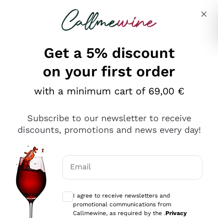
Skip to content
Describe what you are looking for
Get a 5% discount
on your first order
Ottimo
with a minimum cart of 69,00 €
4,5
/5
2.566
Subscribe to our newsletter to receive
recensioni
discounts, promotions and news every day!
Le nostre recensioni a 4 e 5 stelle.
Clicca qui per leggerle tutte >
Email
Precedente
Successivo
Optional consents to receive communicat
I agree to receive newsletters and
Oggi
promotional communications from
Ordine tutto ok, niente da dire a riguardo. Il sito in se
Callmewine, as required by the .
Privacy