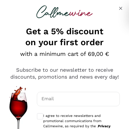
Skip to content
Describe what you are looking for
Get a 5% discount
on your first order
Ottimo
with a minimum cart of 69,00 €
4,5
/5
2.566
Subscribe to our newsletter to receive
recensioni
discounts, promotions and news every day!
Le nostre recensioni a 4 e 5 stelle.
Clicca qui per leggerle tutte >
Email
Precedente
Successivo
Optional consents to receive communicat
I agree to receive newsletters and
Oggi
promotional communications from
Ordine tutto ok, niente da dire a riguardo. Il sito in se
Callmewine, as required by the .
Privacy