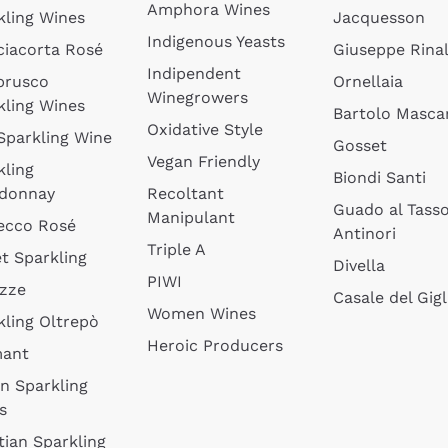
Amphora Wines
kling Wines
Jacquesson
Indigenous Yeasts
ciacorta Rosé
Giuseppe Rinal
Indipendent
brusco
Ornellaia
Winegrowers
kling Wines
Bartolo Mascar
Oxidative Style
 Sparkling Wine
Gosset
Vegan Friendly
kling
Biondi Santi
donnay
Recoltant
Guado al Tass
Manipulant
ecco Rosé
Antinori
Triple A
t Sparkling
Divella
PIWI
izze
Casale del Gigl
Women Wines
kling Oltrepò
Heroic Producers
mant
an Sparkling
s
tian Sparkling