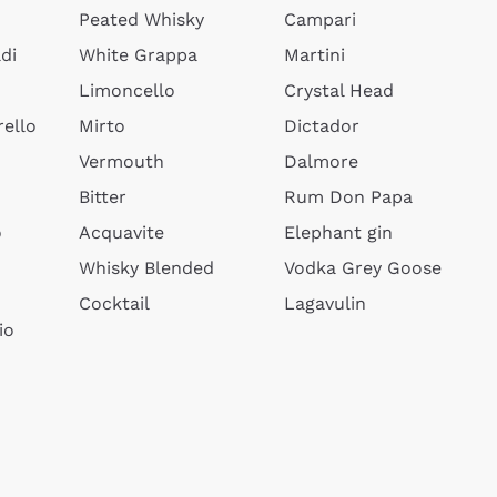
Peated Whisky
Campari
di
White Grappa
Martini
Limoncello
Crystal Head
ello
Mirto
Dictador
Vermouth
Dalmore
Bitter
Rum Don Papa
o
Acquavite
Elephant gin
Whisky Blended
Vodka Grey Goose
Cocktail
Lagavulin
io