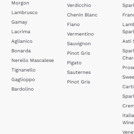
Morgon
Verdicchio
Spar
Lambrusco
Chenin Blanc
Fran
Gamay
Fiano
Lam
Lacrima
Spar
Vermentino
Aglianico
Asti
Sauvignon
Bonarda
Spar
Pinot Gris
Char
Nerello Mascalese
Pigato
Pros
Tignanello
Sauternes
Swee
Gaglioppo
Pinot Gris
Cart
Bardolino
Spar
Cre
Itali
Wine
Vene