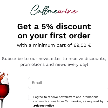
 looking for
Champagne
Sparkling Wines
Al
Get a 5% discount
on your first order
with a minimum cart of 69,00 €
Subscribe to our newsletter to receive discounts,
promotions and news every day!
Email
Optional consents to receive communicati
I agree to receive newsletters and promotional
communications from Callmewine, as required by th
se non è male ma secondo me ci sono alternative che hanno p
.
Privacy Policy