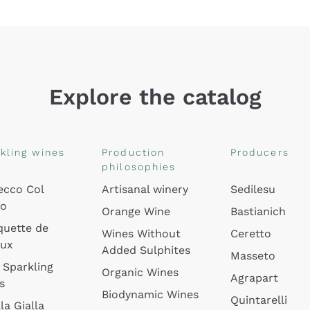
Explore the catalog
kling wines
Production
Producers
philosophies
ecco Col
Artisanal winery
Sedilesu
do
Orange Wine
Bastianich
quette de
Wines Without
Ceretto
oux
Added Sulphites
Masseto
 Sparkling
Organic Wines
Agrapart
s
Biodynamic Wines
Quintarelli
la Gialla