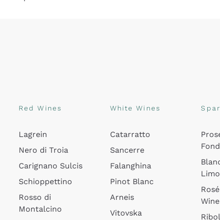
Red Wines
White Wines
Spar
Lagrein
Catarratto
Pros
Fon
Nero di Troia
Sancerre
Blan
Carignano Sulcis
Falanghina
Lim
Schioppettino
Pinot Blanc
Rosé
Rosso di
Arneis
Wine
Montalcino
Vitovska
Ribol