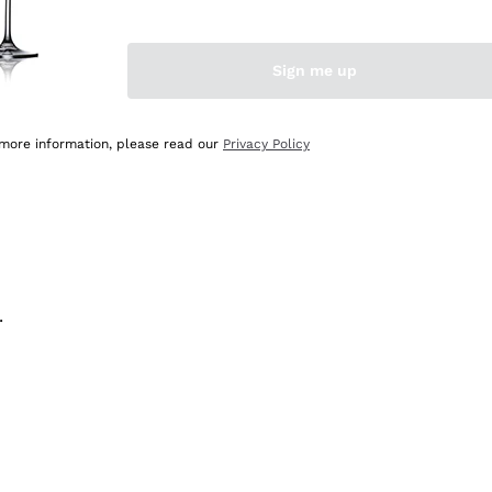
na e lo consiglio! 👍
Sign me up
 more information, please read our
Privacy Policy
.