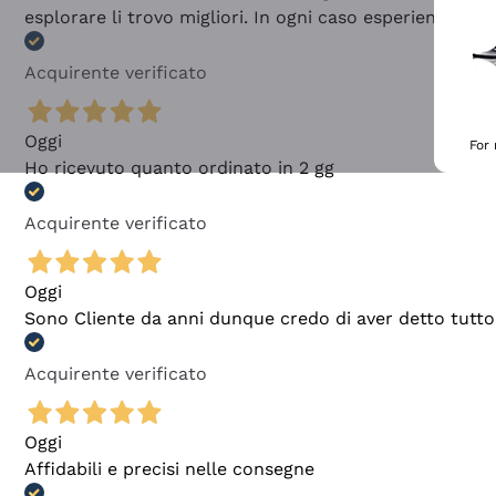
esplorare li trovo migliori. In ogni caso esperienza buo
Acquirente verificato
Oggi
For
Ho ricevuto quanto ordinato in 2 gg
Acquirente verificato
Oggi
Sono Cliente da anni dunque credo di aver detto tutto
Acquirente verificato
Oggi
Affidabili e precisi nelle consegne