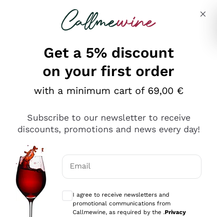
Skip to content
Describe what you are looking for
Get a 5% discount
on your first order
Ottimo
with a minimum cart of 69,00 €
4,5
/5
2.552
Subscribe to our newsletter to receive
recensioni
discounts, promotions and news every day!
Le nostre recensioni a 4 e 5 stelle.
Clicca qui per leggerle tutte >
Email
Precedente
Successivo
Optional consents to receive communicat
I agree to receive newsletters and
Oggi
promotional communications from
Ottima facilità di acquisto sul sito e consegna
Callmewine, as required by the .
Privacy