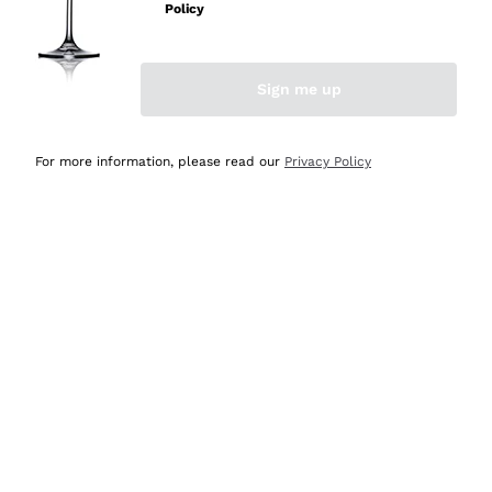
velocissima
Policy
Acquirente verificato
Sign me up
Ieri
Perfetti e attenti al cliente
For more information, please read our
Privacy Policy
Acquirente verificato
2 Giorni Fa
Semplice nell'uso, puntuali e veloci.
Acquirente verificato
2 Giorni Fa
Ottima come sempre!