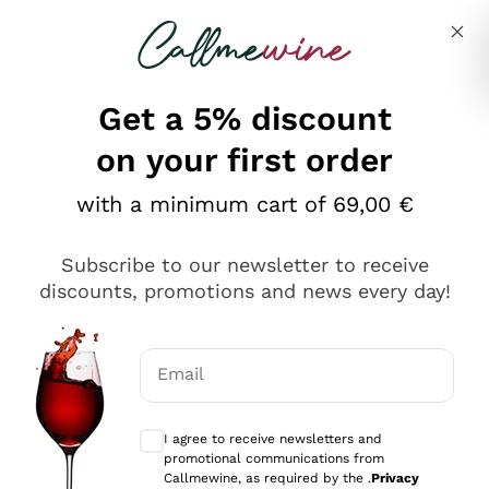
Skip to content
Describe what you are looking for
Get a 5% discount
on your first order
Ottimo
with a minimum cart of 69,00 €
4,5
/5
2.561
Subscribe to our newsletter to receive
recensioni
discounts, promotions and news every day!
Le nostre recensioni a 4 e 5 stelle.
Clicca qui per leggerle tutte >
Email
Precedente
Successivo
Optional consents to receive communicat
I agree to receive newsletters and
Oggi
promotional communications from
Acquisto semplice nelle modalità, gestito con rapidità e
Callmewine, as required by the .
Privacy