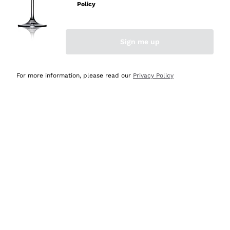
professionalità
Policy
Acquirente verificato
Sign me up
Oggi
Seri affidabili
For more information, please read our
Privacy Policy
Acquirente verificato
Ieri
Il catalogo offre moltissime possibilità di scelta tra tanti
prodotti diversi e con un ampio range di prezzo. Le
indicazioni dei consulenti sono estremamente chiare e
conformi alle caratteristiche dei prodotti acquistati
Acquirente verificato