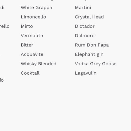
di
White Grappa
Martini
Limoncello
Crystal Head
ello
Mirto
Dictador
Vermouth
Dalmore
Bitter
Rum Don Papa
o
Acquavite
Elephant gin
Whisky Blended
Vodka Grey Goose
Cocktail
Lagavulin
io