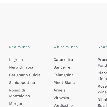
Red Wines
White Wines
Spar
Lagrein
Catarratto
Pros
Fon
Nero di Troia
Sancerre
Blan
Carignano Sulcis
Falanghina
Lim
Schioppettino
Pinot Blanc
Rosé
Rosso di
Arneis
Wine
Montalcino
Vitovska
Ribol
Morgon
Verdicchio
Spar