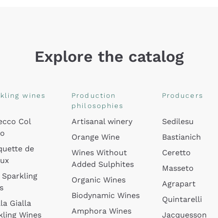
Explore the catalog
kling wines
Production
Producers
philosophies
ecco Col
Artisanal winery
Sedilesu
do
Orange Wine
Bastianich
quette de
Wines Without
Ceretto
oux
Added Sulphites
Masseto
 Sparkling
Organic Wines
Agrapart
s
Biodynamic Wines
Quintarelli
la Gialla
Amphora Wines
kling Wines
Jacquesson