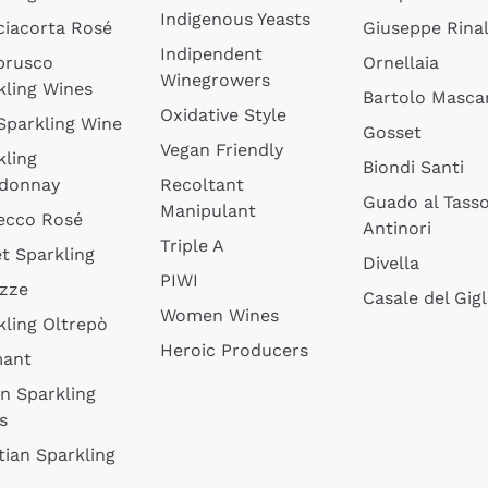
Indigenous Yeasts
ciacorta Rosé
Giuseppe Rinal
Indipendent
brusco
Ornellaia
Winegrowers
kling Wines
Bartolo Mascar
Oxidative Style
 Sparkling Wine
Gosset
Vegan Friendly
kling
Biondi Santi
donnay
Recoltant
Guado al Tass
Manipulant
ecco Rosé
Antinori
Triple A
t Sparkling
Divella
PIWI
izze
Casale del Gigl
Women Wines
kling Oltrepò
Heroic Producers
mant
an Sparkling
s
tian Sparkling