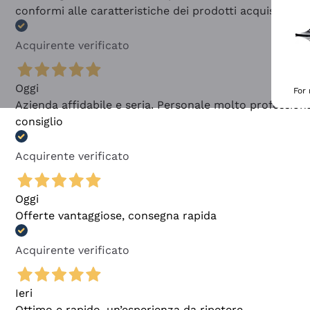
conformi alle caratteristiche dei prodotti acquistati
Acquirente verificato
Oggi
For
Azienda affidabile e seria. Personale molto profession
consiglio
Acquirente verificato
Oggi
Offerte vantaggiose, consegna rapida
Acquirente verificato
Ieri
Ottimo e rapido, un’esperienza da ripetere