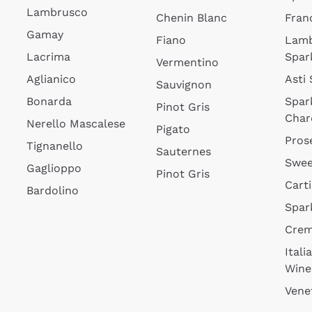
Lambrusco
Chenin Blanc
Fran
Gamay
Fiano
Lam
Lacrima
Spar
Vermentino
Aglianico
Asti
Sauvignon
Bonarda
Spar
Pinot Gris
Char
Nerello Mascalese
Pigato
Pros
Tignanello
Sauternes
Swee
Gaglioppo
Pinot Gris
Cart
Bardolino
Spar
Cre
Itali
Wine
Vene