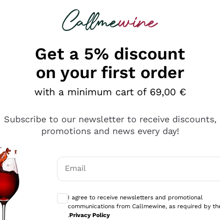
 looking for
Champagne
Sparkling Wines
Al
Get a 5% discount
on your first order
with a minimum cart of 69,00 €
Subscribe to our newsletter to receive discounts,
promotions and news every day!
Email
Optional consents to receive communicati
I agree to receive newsletters and promotional
communications from Callmewine, as required by th
tanti prodotti diversi e con un ampio range di prezzo. Le 
.
Privacy Policy