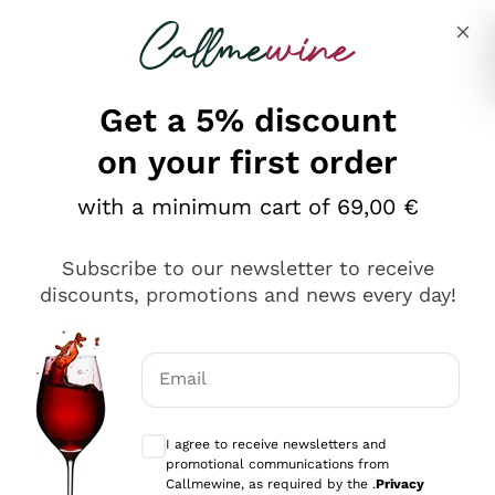
Skip to content
Describe what you are looking for
Get a 5% discount
on your first order
Ottimo
with a minimum cart of 69,00 €
4,5
/5
2.551
Subscribe to our newsletter to receive
recensioni
discounts, promotions and news every day!
Le nostre recensioni a 4 e 5 stelle.
Clicca qui per leggerle tutte >
Email
Precedente
Successivo
Optional consents to receive communicat
I agree to receive newsletters and
Oggi
promotional communications from
Perfetti e attenti al cliente
Callmewine, as required by the .
Privacy