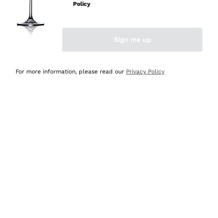
Policy
Acquirente verificato
Sign me up
Ieri
Semplice nell'uso, puntuali e veloci.
For more information, please read our
Privacy Policy
Acquirente verificato
Ieri
Ottima come sempre!
Acquirente verificato
2 Giorni Fa
Buona esperienza
Acquirente verificato