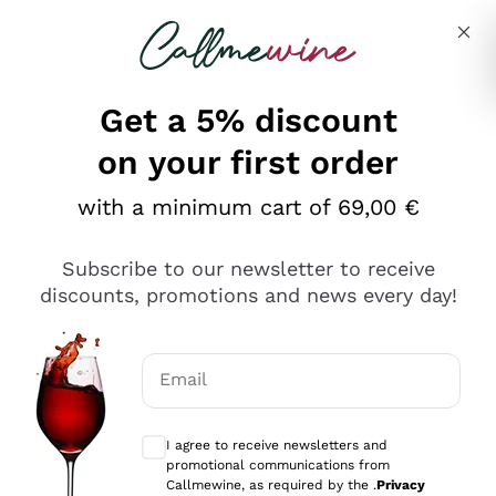
Skip to content
Describe what you are looking for
Get a 5% discount
on your first order
Ottimo
with a minimum cart of 69,00 €
4,5
/5
2.559
Subscribe to our newsletter to receive
recensioni
discounts, promotions and news every day!
Le nostre recensioni a 4 e 5 stelle.
Clicca qui per leggerle tutte >
Email
Precedente
Successivo
Optional consents to receive communicat
I agree to receive newsletters and
Oggi
promotional communications from
Il catalogo offre moltissime possibilità di scelta tra tanti
Callmewine, as required by the .
Privacy