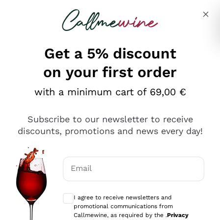
Skip to content
Describe what you are looking for
Get a 5% discount
on your first order
Ottimo
with a minimum cart of 69,00 €
4,5
/5
2.551
Subscribe to our newsletter to receive
recensioni
discounts, promotions and news every day!
Le nostre recensioni a 4 e 5 stelle.
Clicca qui per leggerle tutte >
Email
Precedente
Successivo
Optional consents to receive communicat
I agree to receive newsletters and
Oggi
promotional communications from
Perfetti e attenti al cliente
Callmewine, as required by the .
Privacy