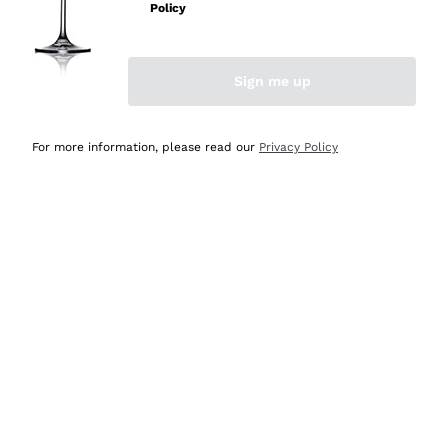
Policy
Acquirente verificato
Sign me up
Ieri
Semplice nell'uso, puntuali e veloci.
For more information, please read our
Privacy Policy
Acquirente verificato
Ieri
Ottima come sempre!
Acquirente verificato
2 Giorni Fa
Buona esperienza
Acquirente verificato