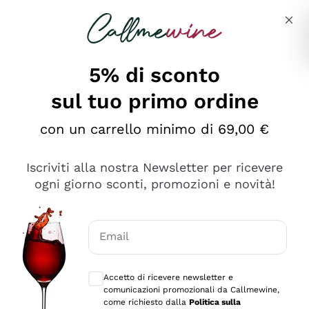
Salta al contenuto principale
Descrivi cosa stai cercando
5% di sconto
sul tuo primo ordine
Ottimo
con un carrello minimo di 69,00 €
4,5
/5
2.567
Iscriviti alla nostra Newsletter per ricevere
recensioni
ogni giorno sconti, promozioni e novità!
Le nostre recensioni a 4 e 5 stelle.
Clicca qui per leggerle tutte >
Email
Precedente
Successivo
Consensi opzionali per ricevere comunica
Accetto di ricevere newsletter e
Oggi
comunicazioni promozionali da Callmewine,
Ottimo servizio!
come richiesto dalla
Politica sulla