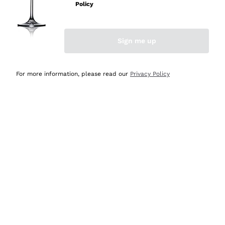
velocissima
Policy
Acquirente verificato
Sign me up
Ieri
Perfetti e attenti al cliente
For more information, please read our
Privacy Policy
Acquirente verificato
Ieri
Semplice nell'uso, puntuali e veloci.
Acquirente verificato
Ieri
Ottima come sempre!