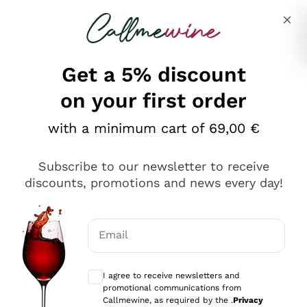
Skip to content
Describe what you are looking for
Get a 5% discount
on your first order
Ottimo
with a minimum cart of 69,00 €
4,5
/5
2.552
Subscribe to our newsletter to receive
recensioni
discounts, promotions and news every day!
Le nostre recensioni a 4 e 5 stelle.
Clicca qui per leggerle tutte >
Email
Precedente
Successivo
Optional consents to receive communicat
I agree to receive newsletters and
Oggi
promotional communications from
Ottima facilità di acquisto sul sito e consegna
Callmewine, as required by the .
Privacy