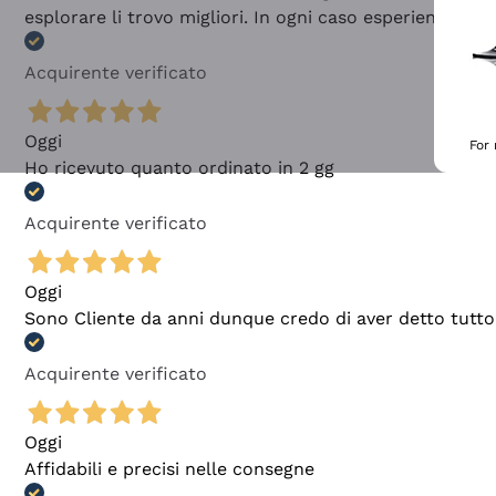
esplorare li trovo migliori. In ogni caso esperienza buo
Acquirente verificato
Oggi
For
Ho ricevuto quanto ordinato in 2 gg
Acquirente verificato
Oggi
Sono Cliente da anni dunque credo di aver detto tutto
Acquirente verificato
Oggi
Affidabili e precisi nelle consegne