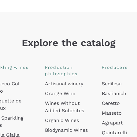
Explore the catalog
kling wines
Production
Producers
philosophies
ecco Col
Artisanal winery
Sedilesu
do
Orange Wine
Bastianich
quette de
Wines Without
Ceretto
oux
Added Sulphites
Masseto
 Sparkling
Organic Wines
Agrapart
s
Biodynamic Wines
Quintarelli
la Gialla