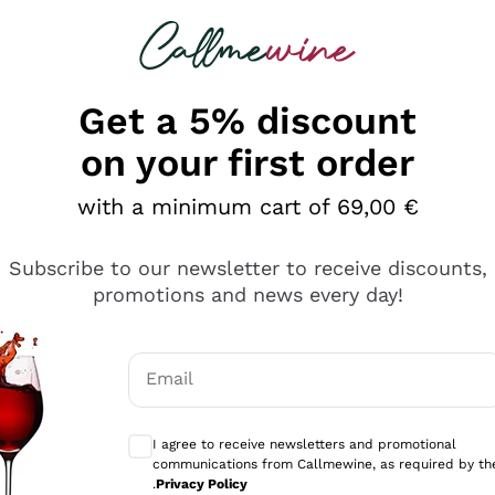
 looking for
Champagne
Sparkling Wines
Al
Get a 5% discount
on your first order
with a minimum cart of 69,00 €
Subscribe to our newsletter to receive discounts,
promotions and news every day!
Email
Optional consents to receive communicati
I agree to receive newsletters and promotional
communications from Callmewine, as required by th
se non è male ma secondo me ci sono alternative che hanno p
.
Privacy Policy