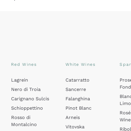
Red Wines
White Wines
Spar
Lagrein
Catarratto
Pros
Fon
Nero di Troia
Sancerre
Blan
Carignano Sulcis
Falanghina
Lim
Schioppettino
Pinot Blanc
Rosé
Rosso di
Arneis
Wine
Montalcino
Vitovska
Ribol