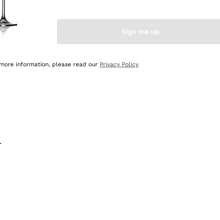
na e lo consiglio! 👍
Sign me up
 more information, please read our
Privacy Policy
.