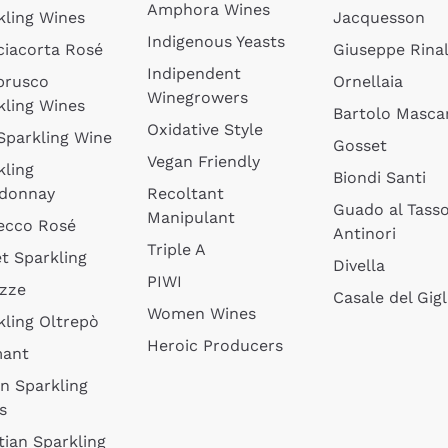
Amphora Wines
kling Wines
Jacquesson
Indigenous Yeasts
ciacorta Rosé
Giuseppe Rinal
Indipendent
brusco
Ornellaia
Winegrowers
kling Wines
Bartolo Mascar
Oxidative Style
 Sparkling Wine
Gosset
Vegan Friendly
kling
Biondi Santi
donnay
Recoltant
Guado al Tass
Manipulant
ecco Rosé
Antinori
Triple A
t Sparkling
Divella
PIWI
izze
Casale del Gigl
Women Wines
kling Oltrepò
Heroic Producers
mant
an Sparkling
s
tian Sparkling