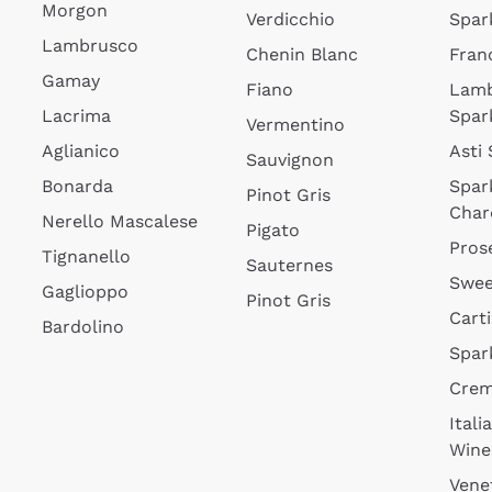
Morgon
Verdicchio
Spar
Lambrusco
Chenin Blanc
Fran
Gamay
Fiano
Lam
Lacrima
Spar
Vermentino
Aglianico
Asti
Sauvignon
Bonarda
Spar
Pinot Gris
Char
Nerello Mascalese
Pigato
Pros
Tignanello
Sauternes
Swee
Gaglioppo
Pinot Gris
Cart
Bardolino
Spar
Cre
Itali
Wine
Vene