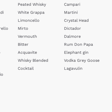
Peated Whisky
Campari
di
White Grappa
Martini
Limoncello
Crystal Head
ello
Mirto
Dictador
Vermouth
Dalmore
Bitter
Rum Don Papa
o
Acquavite
Elephant gin
Whisky Blended
Vodka Grey Goose
Cocktail
Lagavulin
io