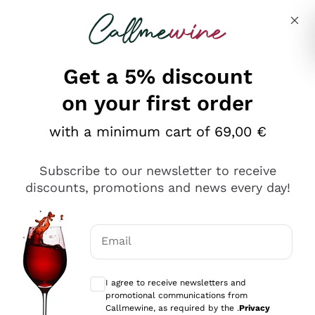
Skip to content
Describe what you are looking for
Get a 5% discount
on your first order
Ottimo
with a minimum cart of 69,00 €
4,5
/5
2.566
Subscribe to our newsletter to receive
recensioni
discounts, promotions and news every day!
Le nostre recensioni a 4 e 5 stelle.
Clicca qui per leggerle tutte >
Email
Precedente
Successivo
Optional consents to receive communicat
I agree to receive newsletters and
Ieri
promotional communications from
Ordine tutto ok, niente da dire a riguardo. Il sito in se
Callmewine, as required by the .
Privacy