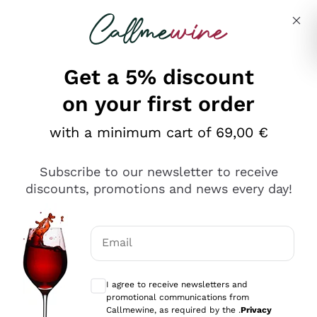
Skip to content
Describe what you are looking for
Get a 5% discount
on your first order
Ottimo
with a minimum cart of 69,00 €
4,5
/5
2.566
Subscribe to our newsletter to receive
recensioni
discounts, promotions and news every day!
Le nostre recensioni a 4 e 5 stelle.
Clicca qui per leggerle tutte >
Email
Precedente
Successivo
Optional consents to receive communicat
I agree to receive newsletters and
Ieri
promotional communications from
Ordine tutto ok, niente da dire a riguardo. Il sito in se
Callmewine, as required by the .
Privacy