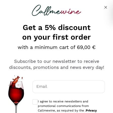
Skip to content
Describe what you are looking for
Get a 5% discount
on your first order
Ottimo
with a minimum cart of 69,00 €
4,5
/5
2.559
Subscribe to our newsletter to receive
recensioni
discounts, promotions and news every day!
Le nostre recensioni a 4 e 5 stelle.
Clicca qui per leggerle tutte >
Email
Precedente
Successivo
Optional consents to receive communicat
I agree to receive newsletters and
Oggi
promotional communications from
Il catalogo offre moltissime possibilità di scelta tra tanti
Callmewine, as required by the .
Privacy