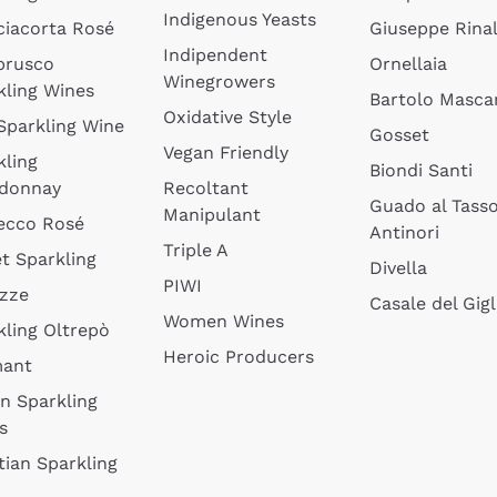
Indigenous Yeasts
ciacorta Rosé
Giuseppe Rinal
Indipendent
brusco
Ornellaia
Winegrowers
kling Wines
Bartolo Mascar
Oxidative Style
 Sparkling Wine
Gosset
Vegan Friendly
kling
Biondi Santi
donnay
Recoltant
Guado al Tass
Manipulant
ecco Rosé
Antinori
Triple A
t Sparkling
Divella
PIWI
izze
Casale del Gigl
Women Wines
kling Oltrepò
Heroic Producers
mant
an Sparkling
s
tian Sparkling