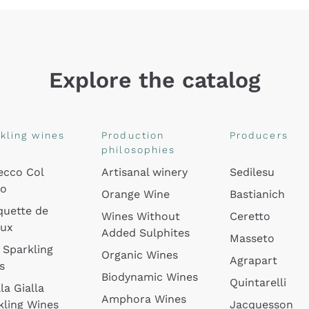
Explore the catalog
kling wines
Production
Producers
philosophies
ecco Col
Artisanal winery
Sedilesu
do
Orange Wine
Bastianich
quette de
Wines Without
Ceretto
oux
Added Sulphites
Masseto
 Sparkling
Organic Wines
Agrapart
s
Biodynamic Wines
Quintarelli
la Gialla
Amphora Wines
kling Wines
Jacquesson