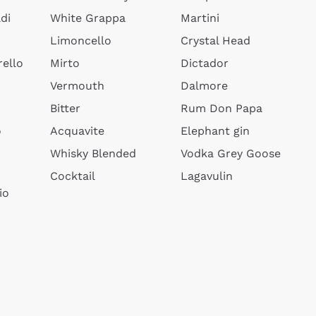
di
White Grappa
Martini
Limoncello
Crystal Head
ello
Mirto
Dictador
Vermouth
Dalmore
Bitter
Rum Don Papa
o
Acquavite
Elephant gin
Whisky Blended
Vodka Grey Goose
Cocktail
Lagavulin
io