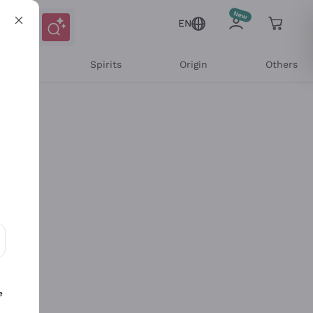
EN
l Wines
Spirits
Origin
Others
ons and personalized offers
e