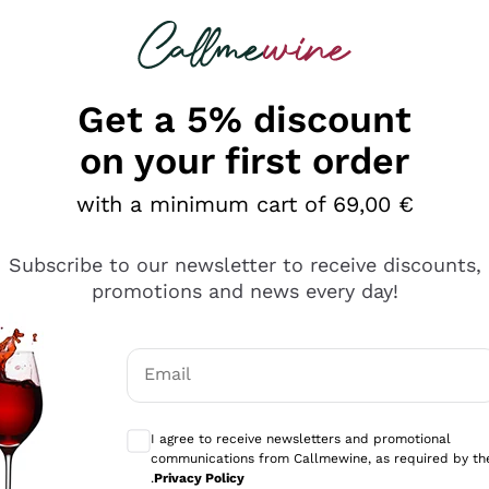
 looking for
Champagne
Sparkling Wines
Al
Get a 5% discount
on your first order
with a minimum cart of 69,00 €
Subscribe to our newsletter to receive discounts,
promotions and news every day!
Email
Optional consents to receive communicati
I agree to receive newsletters and promotional
communications from Callmewine, as required by th
e professionalità
.
Privacy Policy