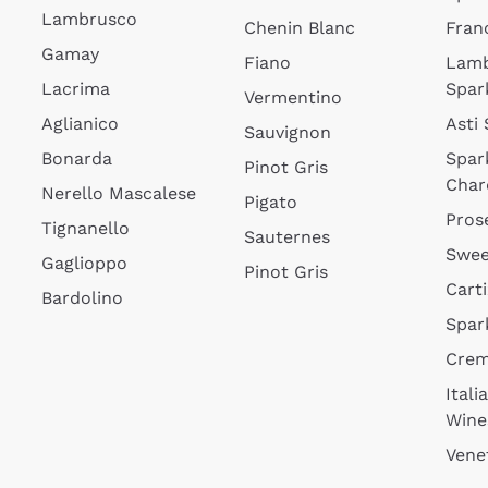
Lambrusco
Chenin Blanc
Fran
Gamay
Fiano
Lam
Lacrima
Spar
Vermentino
Aglianico
Asti
Sauvignon
Bonarda
Spar
Pinot Gris
Char
Nerello Mascalese
Pigato
Pros
Tignanello
Sauternes
Swee
Gaglioppo
Pinot Gris
Cart
Bardolino
Spar
Cre
Itali
Wine
Vene