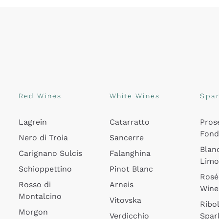
Red Wines
White Wines
Spar
Lagrein
Catarratto
Pros
Fon
Nero di Troia
Sancerre
Blan
Carignano Sulcis
Falanghina
Lim
Schioppettino
Pinot Blanc
Rosé
Rosso di
Arneis
Wine
Montalcino
Vitovska
Ribol
Morgon
Verdicchio
Spar