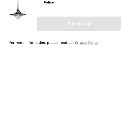
velocissima
Policy
Acquirente verificato
Sign me up
Ieri
Perfetti e attenti al cliente
For more information, please read our
Privacy Policy
Acquirente verificato
2 Giorni Fa
Semplice nell'uso, puntuali e veloci.
Acquirente verificato
2 Giorni Fa
Ottima come sempre!