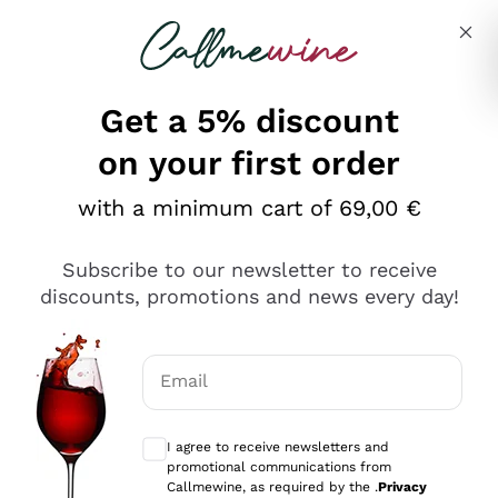
Skip to content
Describe what you are looking for
Get a 5% discount
on your first order
Ottimo
with a minimum cart of 69,00 €
4,5
/5
2.552
Subscribe to our newsletter to receive
recensioni
discounts, promotions and news every day!
Le nostre recensioni a 4 e 5 stelle.
Clicca qui per leggerle tutte >
Email
Precedente
Successivo
Optional consents to receive communicat
I agree to receive newsletters and
Oggi
promotional communications from
Ottima facilità di acquisto sul sito e consegna
Callmewine, as required by the .
Privacy