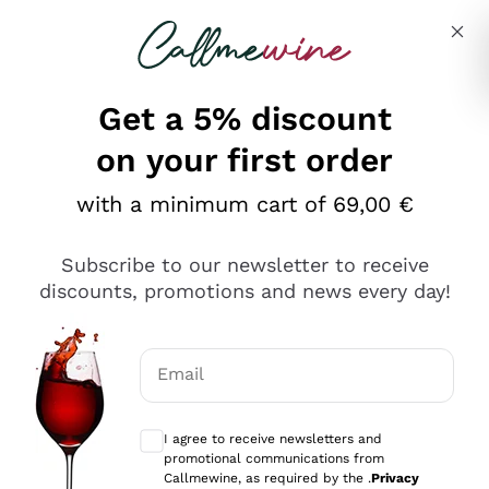
Skip to content
Describe what you are looking for
Get a 5% discount
on your first order
Ottimo
with a minimum cart of 69,00 €
4,5
/5
2.566
Subscribe to our newsletter to receive
recensioni
discounts, promotions and news every day!
Le nostre recensioni a 4 e 5 stelle.
Clicca qui per leggerle tutte >
Email
Precedente
Successivo
Optional consents to receive communicat
I agree to receive newsletters and
Ieri
promotional communications from
Ordine tutto ok, niente da dire a riguardo. Il sito in se
Callmewine, as required by the .
Privacy