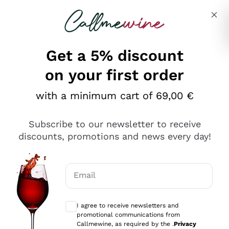
Skip to content
Describe what you are looking for
Get a 5% discount
on your first order
Ottimo
with a minimum cart of 69,00 €
4,5
/5
2.566
Subscribe to our newsletter to receive
recensioni
discounts, promotions and news every day!
Le nostre recensioni a 4 e 5 stelle.
Clicca qui per leggerle tutte >
Email
Precedente
Successivo
Optional consents to receive communicat
I agree to receive newsletters and
Oggi
promotional communications from
Ordine tutto ok, niente da dire a riguardo. Il sito in se
Callmewine, as required by the .
Privacy