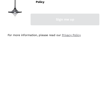
Policy
Acquirente verificato
Sign me up
Ieri
Semplice nell'uso, puntuali e veloci.
For more information, please read our
Privacy Policy
Acquirente verificato
Ieri
Ottima come sempre!
Acquirente verificato
2 Giorni Fa
Buona esperienza
Acquirente verificato