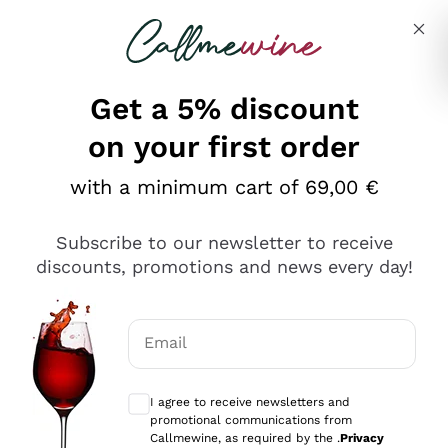
Skip to content
Describe what you are looking for
Get a 5% discount
on your first order
Ottimo
with a minimum cart of 69,00 €
4,5
/5
2.551
Subscribe to our newsletter to receive
recensioni
discounts, promotions and news every day!
Le nostre recensioni a 4 e 5 stelle.
Clicca qui per leggerle tutte >
Email
Precedente
Successivo
Optional consents to receive communicat
I agree to receive newsletters and
Oggi
promotional communications from
Perfetti e attenti al cliente
Callmewine, as required by the .
Privacy