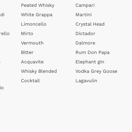
Peated Whisky
Campari
di
White Grappa
Martini
Limoncello
Crystal Head
ello
Mirto
Dictador
Vermouth
Dalmore
Bitter
Rum Don Papa
o
Acquavite
Elephant gin
Whisky Blended
Vodka Grey Goose
Cocktail
Lagavulin
io