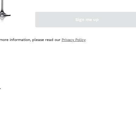
na e lo consiglio! 👍
Sign me up
 more information, please read our
Privacy Policy
.