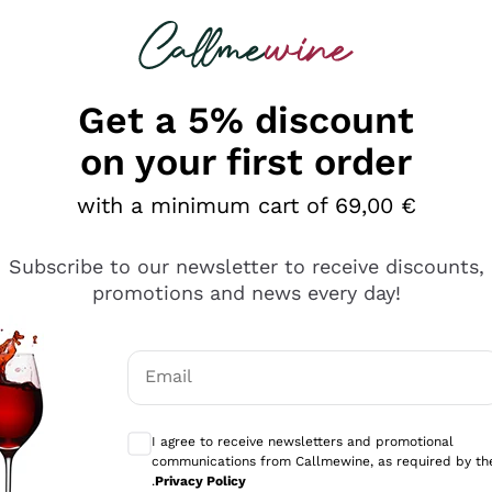
 looking for
Champagne
Sparkling Wines
Al
Get a 5% discount
on your first order
with a minimum cart of 69,00 €
Subscribe to our newsletter to receive discounts,
promotions and news every day!
Email
Optional consents to receive communicati
I agree to receive newsletters and promotional
communications from Callmewine, as required by th
se non è male ma secondo me ci sono alternative che hanno p
.
Privacy Policy