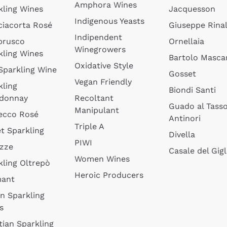
Amphora Wines
kling Wines
Jacquesson
Indigenous Yeasts
ciacorta Rosé
Giuseppe Rinal
Indipendent
brusco
Ornellaia
Winegrowers
kling Wines
Bartolo Mascar
Oxidative Style
 Sparkling Wine
Gosset
Vegan Friendly
kling
Biondi Santi
donnay
Recoltant
Guado al Tass
Manipulant
ecco Rosé
Antinori
Triple A
t Sparkling
Divella
PIWI
izze
Casale del Gigl
Women Wines
kling Oltrepò
Heroic Producers
mant
an Sparkling
s
tian Sparkling