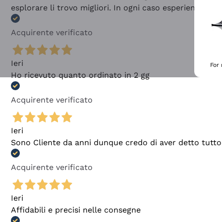
esplorare li trovo migliori. In ogni caso esperienza buo
Acquirente verificato
Ieri
For
Ho ricevuto quanto ordinato in 2 gg
Acquirente verificato
Ieri
Sono Cliente da anni dunque credo di aver detto tutto
Acquirente verificato
Ieri
Affidabili e precisi nelle consegne