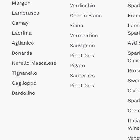
Morgon
Verdicchio
Spar
Lambrusco
Chenin Blanc
Fran
Gamay
Fiano
Lam
Lacrima
Spar
Vermentino
Aglianico
Asti
Sauvignon
Bonarda
Spar
Pinot Gris
Char
Nerello Mascalese
Pigato
Pros
Tignanello
Sauternes
Swee
Gaglioppo
Pinot Gris
Cart
Bardolino
Spar
Cre
Itali
Wine
Vene