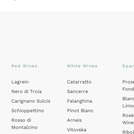
Red Wines
White Wines
Spar
Lagrein
Catarratto
Pros
Fon
Nero di Troia
Sancerre
Blan
Carignano Sulcis
Falanghina
Lim
Schioppettino
Pinot Blanc
Rosé
Rosso di
Arneis
Wine
Montalcino
Vitovska
Ribol