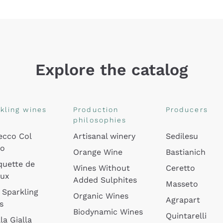
Explore the catalog
kling wines
Production
Producers
philosophies
ecco Col
Artisanal winery
Sedilesu
do
Orange Wine
Bastianich
quette de
Wines Without
Ceretto
oux
Added Sulphites
Masseto
 Sparkling
Organic Wines
Agrapart
s
Biodynamic Wines
Quintarelli
la Gialla