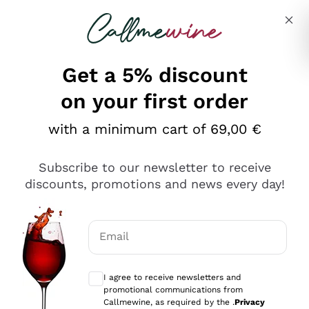
Skip to content
Describe what you are looking for
Get a 5% discount
on your first order
Ottimo
with a minimum cart of 69,00 €
4,5
/5
2.566
Subscribe to our newsletter to receive
recensioni
discounts, promotions and news every day!
Le nostre recensioni a 4 e 5 stelle.
Clicca qui per leggerle tutte >
Email
Precedente
Successivo
Optional consents to receive communicat
I agree to receive newsletters and
Oggi
promotional communications from
Ordine tutto ok, niente da dire a riguardo. Il sito in se
Callmewine, as required by the .
Privacy