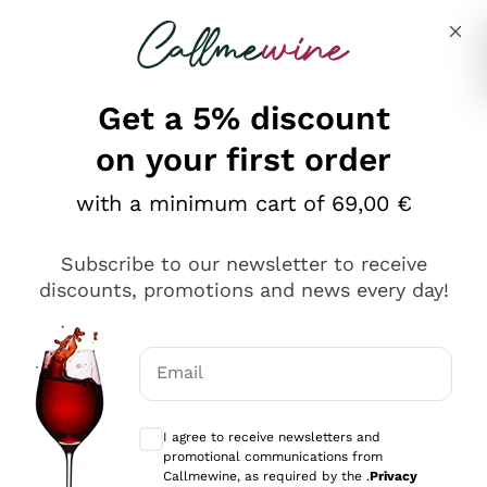
Skip to content
Describe what you are looking for
Get a 5% discount
on your first order
Ottimo
with a minimum cart of 69,00 €
4,5
/5
2.566
Subscribe to our newsletter to receive
recensioni
discounts, promotions and news every day!
Le nostre recensioni a 4 e 5 stelle.
Clicca qui per leggerle tutte >
Email
Precedente
Successivo
Optional consents to receive communicat
I agree to receive newsletters and
Ieri
promotional communications from
Ordine tutto ok, niente da dire a riguardo. Il sito in se
Callmewine, as required by the .
Privacy